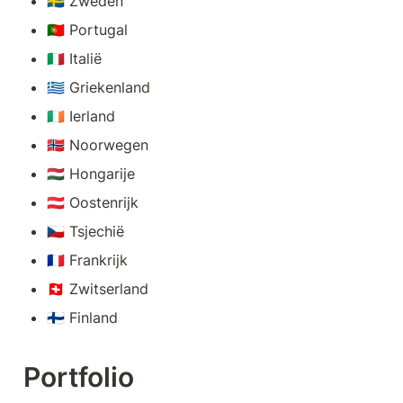
🇸🇪 Zweden
🇵🇹 Portugal
🇮🇹 Italië
🇬🇷 Griekenland
🇮🇪 Ierland
🇳🇴 Noorwegen
🇭🇺 Hongarije
🇦🇹 Oostenrijk
🇨🇿 Tsjechië
🇫🇷 Frankrijk
🇨🇭 Zwitserland
🇫🇮 Finland
Portfolio