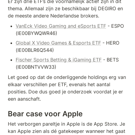
Er zijn drie ETF’s die voornamelijk actief zijn in dit 
thema. Allemaal zijn ze beschikbaar bij DEGIRO en 
de meeste andere Nederlandse brokers.
VanEck Video Gaming and eSports ETF
 - ESPO 
(IE00BYWQWR46)
Global X Video Games & Esports ETF
 - HERO 
(IE00BLR6Q544)
Fischer Sports Betting & iGaming ETF
 - BETS 
(IE00BNTVVW33)
Let goed op dat de onderliggende holdings erg van 
elkaar verschillen per ETF, evenals het aantal 
posities. Doe dus goed je onderzoek voordat je er 
een aanschaft.
Bear case voor Apple
Het verborgen pareltje in Apple is de App Store. Je 
kan Apple zien als dé gatekeeper wanneer het gaat 