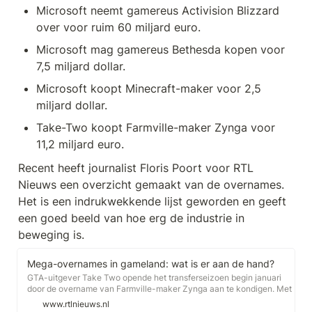
Microsoft neemt gamereus Activision Blizzard 
over voor ruim 60 miljard euro.
Microsoft mag gamereus Bethesda kopen voor 
7,5 miljard dollar.
Microsoft koopt Minecraft-maker voor 2,5 
miljard dollar.
Take-Two koopt Farmville-maker Zynga voor 
11,2 miljard euro.
Recent heeft journalist Floris Poort voor RTL 
Nieuws een overzicht gemaakt van de overnames. 
Het is een indrukwekkende lijst geworden en geeft 
een goed beeld van hoe erg de industrie in 
beweging is. 
Mega-overnames in gameland: wat is er aan de hand?
GTA-uitgever Take Two opende het transferseizoen begin januari
door de overname van Farmville-maker Zynga aan te kondigen. Met
11 miljard euro eventjes de duurste overname van een gamestudio
www.rtlnieuws.nl
ooit. Tot Microsoft een week later verraste door 60 miljard dollar te