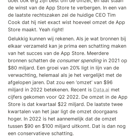
doet ook erg zijn best om de omzet, en laat staan 
de winst van de App Store te verbergen. In een van 
de laatste rechtszaken zei de huidige CEO Tim 
Cook dat hij niet exact wist hoeveel omzet de App 
Store maakt. Yeah right!
Gelukkig kunnen wij rekenen. Als je wat bronnen bij 
elkaar verzameld kan je prima een schatting maken 
van het succes van de App Store. Meerdere 
bronnen schatten de 
consumer spending
 in 2021 op 
$80 miljard. Een groei van 20% ligt in lijn van de 
verwachting, helemaal als je het vergelijkt met de 
afgelopen jaren. Dat zou een ‘omzet’ van $96 
miljard in 2022 betekenen. Recent is 
Data.ai
 met 
cijfers gekomen voor Q2 2022. De omzet in de App 
Store is dat kwartaal $22 miljard. De laatste twee 
kwartalen van het jaar ligt de omzet doorgaans 
hoger. In 2022 is het aannemelijk dat de omzet 
tussen $90 en $100 miljard uitkomt. Dat is dan nog 
een conservatieve schatting.