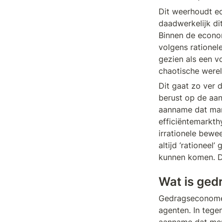
Dit weerhoudt e
daadwerkelijk di
Binnen de econom
volgens rationel
gezien als een v
chaotische werel
Dit gaat zo ver 
berust op de aan
aanname dat mark
efficiëntemarkth
irrationele bewe
altijd ‘rationeel
kunnen komen. Di
Wat is ged
Gedragseconomen
agenten. In tege