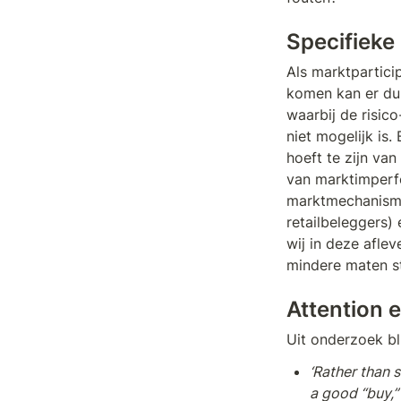
Specifieke
Als marktparticip
komen kan er du
waarbij de risic
niet mogelijk is.
hoeft te zijn va
van marktimperfe
marktmechanisme.
retailbeleggers)
wij in deze aflev
mindere maten st
Attention e
Uit onderzoek bli
‘Rather than s