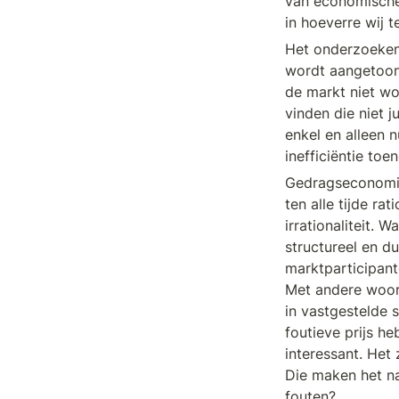
van economische
in hoeverre wij 
Het onderzoeken v
wordt aangetoond 
de markt niet wo
vinden die niet j
enkel en alleen n
inefficiëntie toe
Gedragseconomie 
ten alle tijde ra
irrationaliteit.
structureel en dus
marktparticipant
Met andere woord
in vastgestelde 
foutieve prijs h
interessant. Het 
Die maken het na
fouten? 