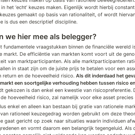
sen keuzes maken op basis van rationele beweegredenen. Z
in het ‘echt’ keuzes maken. Eigenlijk wordt hierbij constant
keuzes gemaakt op basis van rationaliteit, of wordt hierva
is dus een descriptief discipline. 
 we hier mee als belegger? 
 fundamentele vraagstukken binnen de financiële wereld is 
te markt. De efficiëntie van markten komt voort uit de ge
teit van marktparticipanten. Als alle marktparticipanten rat
 allen in staat zijn om de juiste prijs te betalen voor een ass
 return en de hoeveelheid risico. 
Als dit inderdaad het geva
 markt een soortgelijke verhouding hebben tussen risico 
t gekozen is dan enkel een kwestie van risicopreferentie. D
 hoeveelheid risico, zal namelijk voor elke asset precies ge
 enkel en alleen kan bestaan bij gratie van rationele mark
 van rationeel keuzegedrag worden gebruikt om deze theori
gaat gericht op zoek naar situaties waarin individuen afwi
redenen en vormt daarom een belangrijk tegengeluid. Als de 