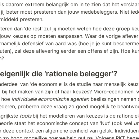
is daarom extreem belangrijk om in te zien dat het verslaan
t jij beter moet presteren dan jouw medebeleggers. Niet ied
iddeld presteren. 
teren dan ‘de rest’ zul jij moeten weten hoe deze groep ke
jouw keuzes op moeten aanpassen. Waar de vorige afleveri
namelijk defensief van aard was (hoe je je kunt bescherme
en), zal deze aflevering eerder een offensief zijn. Hoe kun jij
n? 
eigenlijk die ‘rationele belegger’? 
nderdeel van ‘de economie’ is de studie naar menselijk keu
idu bij het maken van zijn of haar keuzes? Micro-economen, 
 hoe 
individuele economische agenten
 beslissingen nemen o
ederen, proberen deze vraag zo goed mogelijk te beantwo
grijkste 
tools 
bij het modelleren van keuzes is de rationele
theorie staat het economische concept van ‘Nut’ (ook wel 
ut
in deze context een algemene eenheid van geluk. Individuen s
een zo hoog mogelijke hoeveelheid nut na. Volgens RKT benad