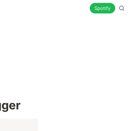
Spotify
gger