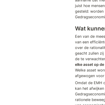
aanname dat men
juist hoe mensen 
gesteld: worden 
Gedragseconomie 
Wat kunnen
Een van de meest
van een efficiën
over de rationali
geacht zullen zij
de te verwachten
elke asset op de
Welke asset word
afgewogen voor de
Omdat de EMH dus
kan het afwijken
Gedragseconomie 
rationele beweeg