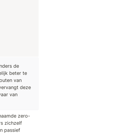
nders de 
jk beter te 
outen van 
vervangt deze 
aar van 
genaamde zero-
 zichzelf 
 passief 