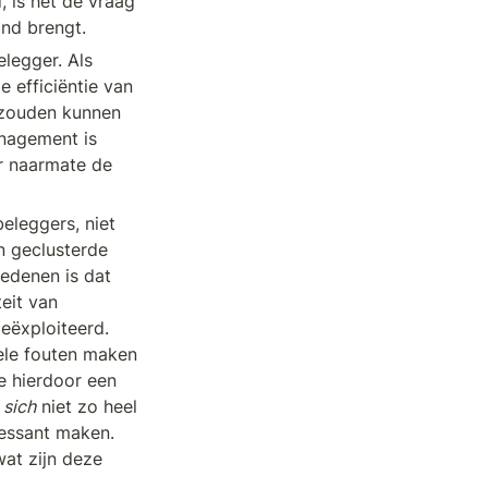
is het de vraag 
nd brengt.  
legger. Als 
 efficiëntie van 
 zouden kunnen 
anagement is 
r naarmate de 
leggers, niet 
n geclusterde 
edenen is dat 
eit van 
eëxploiteerd. 
le fouten maken 
e hierdoor een 
 sich
 niet zo heel 
ressant maken. 
at zijn deze 