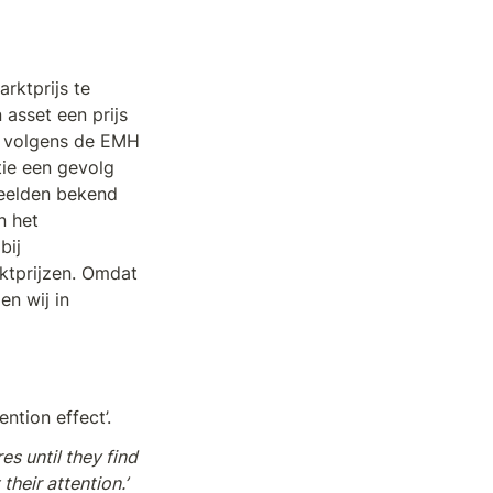
rktprijs te 
 asset een prijs 
t volgens de EMH 
tie een gevolg 
beelden bekend 
 het 
ij 
ktprijzen. Omdat 
n wij in 
ntion effect’. 
s until they find 
a good “buy,” many investors choose from a set of stocks that has caught their attention.’ 