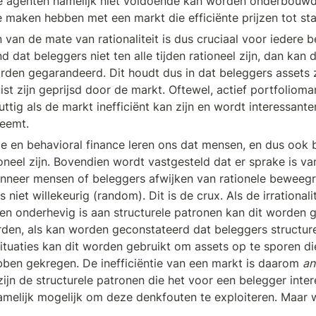
 agenten namelijk niet voldoende kan worden onderbouwd, 
te maken hebben met een markt die efficiënte prijzen tot sta
an de mate van rationaliteit is dus cruciaal voor iedere be
dat beleggers niet ten alle tijden rationeel zijn, dan kan de
rden gegarandeerd. Dit houdt dus in dat beleggers assets
uist zijn geprijsd door de markt. Oftewel, actief portfoliom
uttig als de markt inefficiënt kan zijn en wordt interessante
neemt. 
en behavioral finance leren ons dat mensen, en dus ook be
tioneel zijn. Bovendien wordt vastgesteld dat er sprake is va
 Wanneer mensen of beleggers afwijken van rationele beweegr
 niet willekeurig (random). Dit is de crux. Als de irrationalit
en onderhevig is aan structurele patronen kan dit worden g
en, als kan worden geconstateerd dat beleggers structure
situaties kan dit worden gebruikt om assets op te sporen di
ebben gekregen. De inefficiëntie van een markt is daarom 
an
zijn de structurele patronen die het voor een belegger inte
melijk mogelijk om deze denkfouten te exploiteren. Maar w