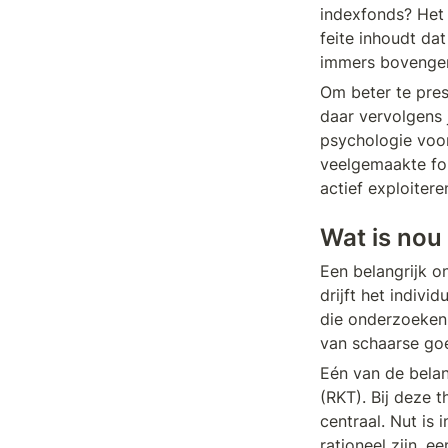
indexfonds? Het 
feite inhoudt da
immers bovengem
Om beter te pres
daar vervolgens 
psychologie voor
veelgemaakte fout
actief exploitere
Wat is nou 
Een belangrijk o
drijft het indiv
die onderzoeken
van schaarse go
Eén van de belan
(RKT). Bij deze 
centraal. Nut is 
rationeel zijn, 