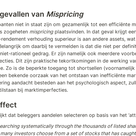
 gevallen van 
Mispricing
anten niet in staat zijn om gezamenlijk tot een efficiënte ma
s zogeheten 
mispricing
 plaatsvinden. In dat geval krijgt een
o-rendement verhouding superieur is aan andere assets, wa
 Belangrijk om daarbij te vermelden is dat die niet per defini
n niet-rationeel gedrag. Er zijn namelijk ook meerdere voor
cties. Dit zijn praktische tekortkomingen in de werking van
 Zo is de beperkte toegang tot shortsellen (voornamelijk b
 een bekende oorzaak van het ontstaan van inefficiënte mar
ering aandacht besteden aan het psychologisch aspect, zulle
ilstaan bij marktimperfecties. 
ffect
jkt dat beleggers aandelen selecteren op basis van het ‘atte
earching systematically through the thousands of listed share