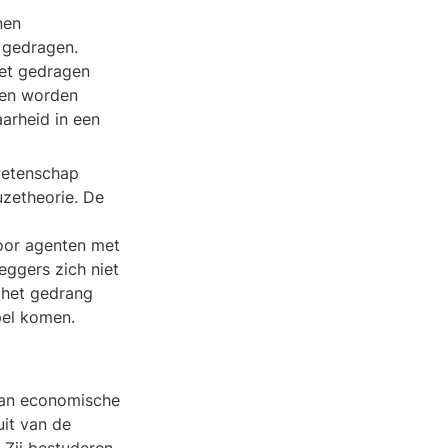
en 
 gedragen. 
et gedragen 
nen worden 
rheid in een 
wetenschap 
zetheorie. De 
oor agenten met 
ggers zich niet 
 het gedrang 
pel komen.
an economische 
t van de 