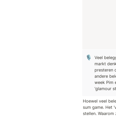
🎙️
Veel beleg
markt denk
presteren 
andere bele
week Pim e
‘glamour st
Hoewel veel beleg
sum game. Het ‘v
stellen. Waarom 