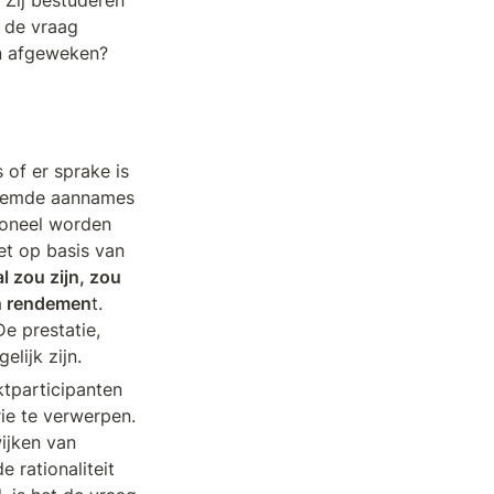
ij bestuderen 
 de vraag 
n afgeweken? 
of er sprake is 
noemde aannames 
ioneel worden 
et op basis van 
l zou zijn, zou 
en rendemen
t. 
e prestatie, 
lijk zijn. 
tparticipanten 
e te verwerpen. 
jken van 
rationaliteit 