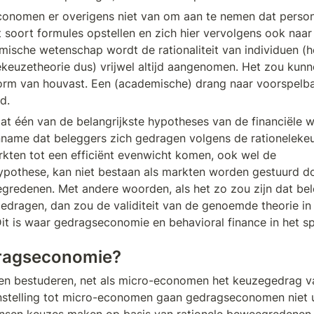
conomen er overigens niet van om aan te nemen dat person
t soort formules opstellen en zich hier vervolgens ook naar
ische wetenschap wordt de rationaliteit van individuen (h
ekeuzetheorie dus) vrijwel altijd aangenomen. Het zou kun
orm van houvast. Een (academische) drang naar voorspelbaa
d. 
dat één van de belangrijkste hypotheses van de financiële 
name dat beleggers zich gedragen volgens de rationelekeu
ten tot een efficiënt evenwicht komen, ook wel de 
ypothese, kan niet bestaan als markten worden gestuurd d
egredenen. Met andere woorden, als het zo zou zijn dat bele
’ gedragen, dan zou de validiteit van de genoemde theorie in
t is waar gedragseconomie en behavioral finance in het s
ragseconomie? 
 bestuderen, net als micro-economen het keuzegedrag v
nstelling tot micro-economen gaan gedragseconomen niet ui