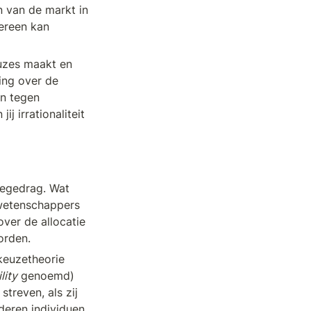
 van de markt in 
ereen kan 
uzes maakt en 
ng over de 
n tegen 
 irrationaliteit 
zegedrag. Wat 
wetenschappers 
ver de allocatie 
orden. 
keuzetheorie 
ility
 genoemd) 
treven, als zij 
eren individuen 