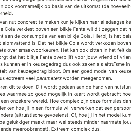
an ook voornamelijk op basis van de uitkomst (de hoeveelhe
rheid. 
an nut concreet te maken kun je kijken naar alledaagse keu
e Cola verkiest boven een blikje Fanta wil dit zeggen dat he
t aan de consumptie van een blikje Cola. Hierbij is het bela
t alomvattend is. Dat het blikje Cola wordt verkozen boven 
iets over smaakvoorkeuren. Het kan ook zitten in het feit d
orgt dat het blikje Fanta overblijft voor jouw vriend of vrien
s kunnen er in keuzegedrag dus ook zaken als altruïsme in he
iteit van keuzegedrag bloot. Om een goed model van keuze
s extreem veel 
parameters
 worden meegenomen. 
n dit te doen. Dit wordt gedaan aan de hand van nutsfuncti
es waarmee zo goed mogelijk in kaart wordt gebracht hoe 
 een onzekere wereld. Hoe complex zijn deze formules dan
enken hoe jij in een formule wil verwerken dat een persoon
ders (altruïstische gevoelens). Of, hoe jij in het model kun
cipe gelukkiger maakt maar wel steeds minder naarmate jouw 
ende meeropbrengst). Extreem complex dus. 