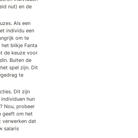
id nut) en de 
zes. Als een 
t individu een 
ngrijk om te 
het blikje Fanta 
at de keuze voor 
din. Buiten de 
t spel zijn. Dit 
gedrag te 
es. Dit zijn 
individuen hun 
? Nou, probeer 
 geeft om het 
t verwerken dat 
salaris 