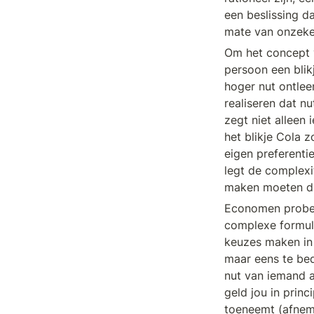
een beslissing d
mate van onzeke
Om het concept v
persoon een blikj
hoger nut ontleen
realiseren dat nu
zegt niet alleen 
het blikje Cola z
eigen preferentie
legt de complex
maken moeten du
Economen probere
complexe formul
keuzes maken in
maar eens te bed
nut van iemand an
geld jou in prin
toeneemt (afnem