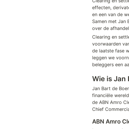
Clearing en sett
effecten, deriva
en een van de we
Samen met Jan B
over de afhandel
Clearing en settl
voorwaarden van 
de laatste fase w
leggen we voorna
beleggers een a
Wie is Jan
Jan Bart de Boer 
financiële wereld
de ABN Amro Clea
Chief Commercial
ABN Amro Cl