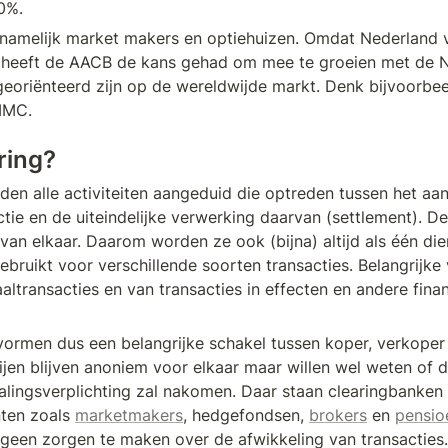
20%.
rnamelijk market makers en optiehuizen. Omdat Nederland v
, heeft de AACB de kans gehad om mee te groeien met de N
 georiënteerd zijn op de wereldwijde markt. Denk bijvoorbeel
IMC. 
ring?
den alle activiteiten aangeduid die optreden tussen het aa
ctie en de uiteindelijke verwerking daarvan (settlement). D
 van elkaar. Daarom worden ze ook (bijna) altijd als één di
ebruikt voor verschillende soorten transacties. Belangrijke 
altransacties en van transacties in effecten en andere finan
ormen dus een belangrijke schakel tussen koper, verkoper 
jen blijven anoniem voor elkaar maar willen wel weten of de
talingsverplichting zal nakomen. Daar staan clearingbanken
ten zoals 
marketmakers
, hedgefondsen, 
brokers
 en 
pensio
geen zorgen te maken over de afwikkeling van transacties.