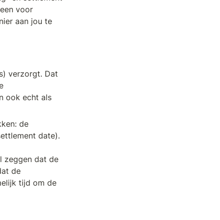
een voor 
er aan jou te 
s) verzorgt. Dat 
 
 ook echt als 
ken: de 
ettlement date). 
l zeggen dat de 
at de 
lijk tijd om de 