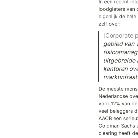
In een 
recent int
loodgieters van 
eigenlijk de hel
zelf over:
[
Corporate p
gebied van w
risicomanage
uitgebreide 
kantoren ove
marktinfrast
De meeste mense
Nederlandse over
voor 12% van de 
veel beleggers d
AACB een serieuze
Goldman Sachs e
clearing heeft d