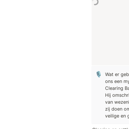
🎙️
Wat er geb
ons een my
Clearing Ba
Hij omschri
van wezenli
zij doen o
veilige en