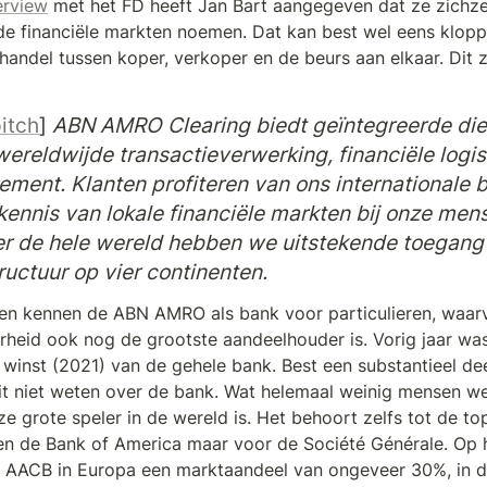
erview
 met het FD heeft Jan Bart aangegeven dat ze zichzel
de financiële markten noemen. Dat kan best wel eens klopp
e handel tussen koper, verkoper en de beurs aan elkaar. Dit 
itch
] 
ABN AMRO Clearing biedt geïntegreerde dien
ereldwijde transactieverwerking, financiële logist
ment. Klanten profiteren van ons internationale b
kennis van lokale financiële markten bij onze mens
r de hele wereld hebben we uitstekende toegang t
ructuur op vier continenten.
n kennen de ABN AMRO als bank voor particulieren, waarv
heid ook nog de grootste aandeelhouder is. Vorig jaar wa
winst (2021) van de gehele bank. Best een substantieel deel 
it niet weten over de bank. Wat helemaal weinig mensen wet
 grote speler in de wereld is. Het behoort zelfs tot de top 
n de Bank of America maar voor de Société Générale. Op h
e AACB in Europa een marktaandeel van ongeveer 30%, in d