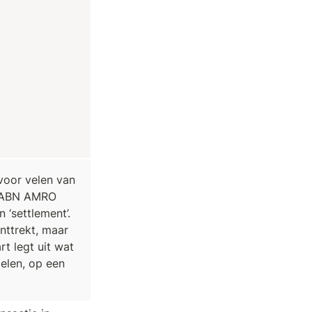
voor velen van 
e ABN AMRO 
‘settlement’. 
nttrekt, maar 
t legt uit wat 
len, op een 