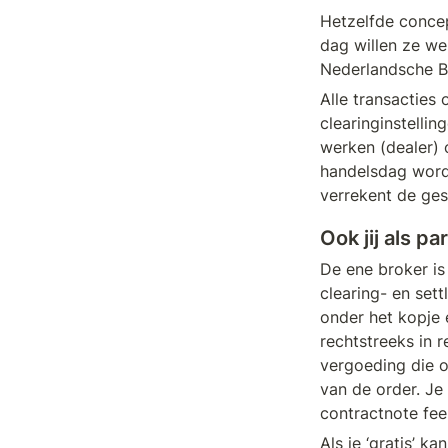
Hetzelfde concep
dag willen ze we
Nederlandsche Ba
Alle transacties
clearinginstelli
werken (dealer) 
handelsdag worde
verrekent de ges
Ook jij als p
De ene broker is
clearing- en set
onder het kopje 
rechtstreeks in 
vergoeding die o
van de order. Je
contractnote fee
Als je ‘gratis’ k