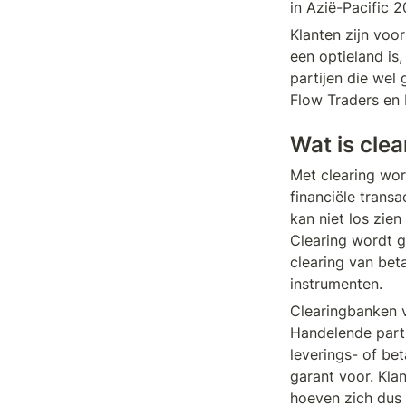
in Azië-Pacific 
Klanten zijn voo
een optieland is
partijen die wel
Flow Traders en 
Wat is clea
Met clearing wor
financiële transa
kan niet los zien
Clearing wordt g
clearing van beta
instrumenten.
Clearingbanken v
Handelende parti
leverings- of be
garant voor. Klan
hoeven zich dus 