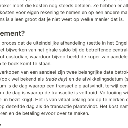
broker moet die kosten nog steeds betalen. Ze hebben er all
osten voor eigen rekening te nemen en op een andere mani
s is alleen groot dat je niet weet op welke manier dat is.
tlement?
 proces dat de uiteindelijke afhandeling (settle in het Engel
t bijwerken van het girale saldo bij de betreffende centrale
 of custodian, waardoor bijvoorbeeld de koper van aandelen
 te boek komt te staan. 
 verkopen van een aandeel zijn twee belangrijke data betrok
(ook wel bekend als 
trade day
) en de afwikkelingsdatum (s
um is de dag waarop een transactie plaatsvindt, terwijl een 
m de dag is waarop de transactie is voltooid. Voltooiing wi
 in bezit krijgt. Het is van vitaal belang om op te merken d
op dezelfde dag als de transactie plaatsvindt. Het kost name
eren en de betaling ervoor over te maken.
y