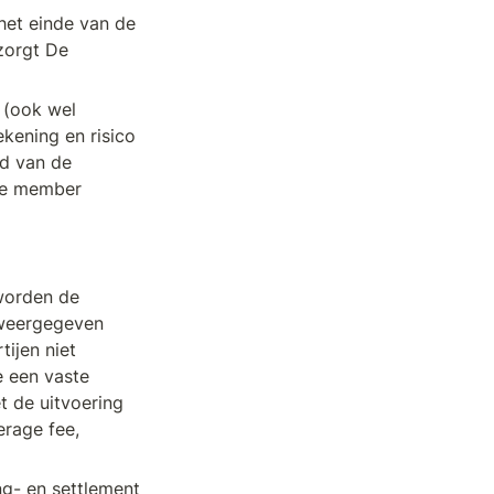
het einde van de 
orgt De 
(ook wel 
ening en risico 
d van de 
re member 
worden de 
 weergegeven 
jen niet 
 een vaste 
 de uitvoering 
rage fee, 
ng- en settlement 