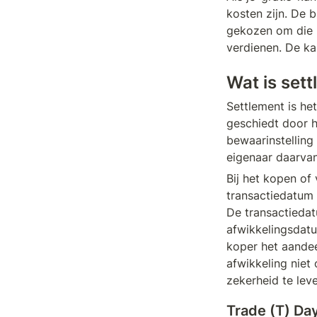
kosten zijn. De 
gekozen om die k
verdienen. De kan
Wat is set
Settlement is het
geschiedt door he
bewaarinstelling
eigenaar daarvan
Bij het kopen of
transactiedatum 
De transactiedat
afwikkelingsdatu
koper het aandeel
afwikkeling niet 
zekerheid te lev
Trade (T) Da