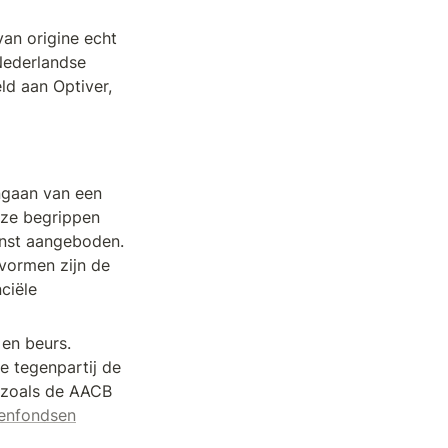
an origine echt 
ederlandse 
d aan Optiver, 
ngaan van een 
eze begrippen 
enst aangeboden. 
vormen zijn de 
ciële 
en beurs. 
 tegenpartij de 
 zoals de AACB 
enfondsen
 