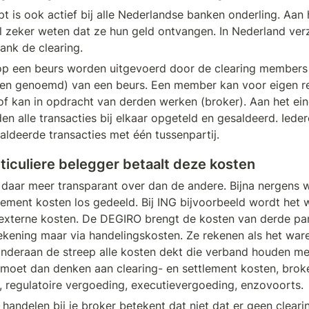
t is ook actief bij alle Nederlandse banken onderling. Aan 
l zeker weten dat ze hun geld ontvangen. In Nederland verz
nk de clearing. 
 op een beurs worden uitgevoerd door de clearing members 
ngen genoemd) van een beurs. Een member kan voor eigen rek
of kan in opdracht van derden werken (broker). Aan het ein
n alle transacties bij elkaar opgeteld en gesaldeerd. Iede
aldeerde transacties met één tussenpartij.
articuliere belegger betaalt deze kosten
 daar meer transparant over dan de andere. Bijna nergens 
tlement kosten los gedeeld. Bij ING bijvoorbeeld wordt het
externe kosten. De DEGIRO brengt de kosten van derde parti
rekening maar via handelingskosten. Ze rekenen als het ware
nderaan de streep alle kosten dekt die verband houden met
 moet dan denken aan clearing- en settlement kosten, broke
, regulatoire vergoeding, executievergoeding, enzovoorts.
an handelen bij je broker betekent dat niet dat er geen cleari