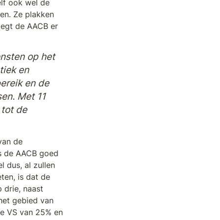
f ook wel de 
en. Ze plakken 
zegt de AACB er 
sten op het 
iek en 
ereik en de 
en. Met 11 
ot de 
an de 
s de AACB goed 
dus, al zullen 
en, is dat de 
drie, naast 
et gebied van 
e VS van 25% en 