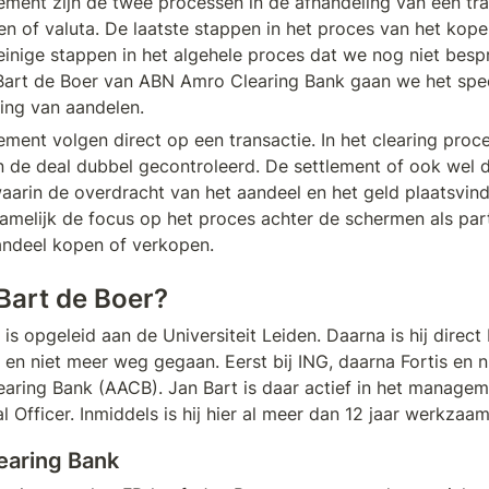
lement zijn de twee processen in de afhandeling van een tran
ten of valuta. De laatste stappen in het proces van het kope
inige stappen in het algehele proces dat we nog niet besp
art de Boer van ABN Amro Clearing Bank gaan we het spec
ing van aandelen.
ement volgen direct op een transactie. In het clearing proce
de deal dubbel gecontroleerd. De settlement of ook wel de 
aarin de overdracht van het aandeel en het geld plaatsvindt
melijk de focus op het proces achter de schermen als parti
andeel kopen of verkopen.
 Bart de Boer?
is opgeleid aan de Universiteit Leiden. Daarna is hij direct
 en niet meer weg gegaan. Eerst bij ING, daarna Fortis en n
ring Bank (AACB). Jan Bart is daar actief in het manageme
 Officer. Inmiddels is hij hier al meer dan 12 jaar werkzaam
earing Bank