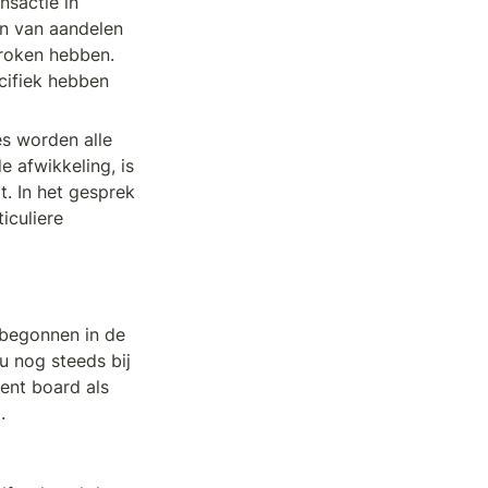
sactie in 
n van aandelen 
roken hebben. 
ifiek hebben 
s worden alle 
afwikkeling, is 
. In het gesprek 
culiere 
 begonnen in de 
u nog steeds bij 
nt board als 
.