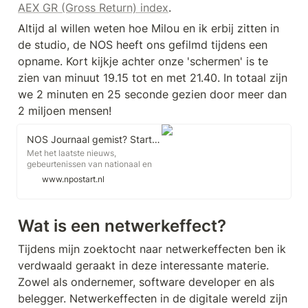
AEX GR (Gross Return) index
.
Altijd al willen weten hoe Milou en ik erbij zitten in 
de studio, de NOS heeft ons gefilmd tijdens een 
opname. Kort kijkje achter onze 'schermen' is te 
zien van minuut 19.15 tot en met 21.40. In totaal zijn 
we 2 minuten en 25 seconde gezien door meer dan 
2 miljoen mensen!
NOS Journaal gemist? Start met kijken op NPO Start
Met het laatste nieuws,
gebeurtenissen van nationaal en
internationaal belang en de
www.npostart.nl
weersverwachting. En op NPO
Nieuws met gebarentolk.
Wat is een netwerkeffect?
Tijdens mijn zoektocht naar netwerkeffecten ben ik 
verdwaald geraakt in deze interessante materie. 
Zowel als ondernemer, software developer en als 
belegger. Netwerkeffecten in de digitale wereld zijn 