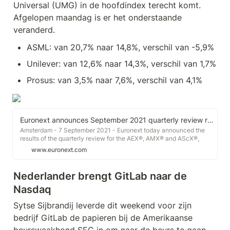
Universal (UMG) in de hoofdindex terecht komt. 
Afgelopen maandag is er het onderstaande 
veranderd.
ASML: van 20,7% naar 14,8%, verschil van -5,9%
Unilever: van 12,6% naar 14,3%, verschil van 1,7%
Prosus: van 3,5% naar 7,6%, verschil van 4,1%
Euronext announces September 2021 quarterly review results of the AEX® Family
Amsterdam - 7 September 2021 - Euronext today announced the
results of the quarterly review for the AEX®, AMX® and AScX®,
which will take place after markets close on Friday 17 September
www.euronext.com
2021 and be effective from Monday 20 September 2021.
Nederlander brengt GitLab naar de 
Nasdaq
Sytse Sijbrandij leverde dit weekend voor zijn 
bedrijf GitLab de papieren bij de Amerikaanse 
beurswaakhond SEC in om naar de beurs te gaan. 