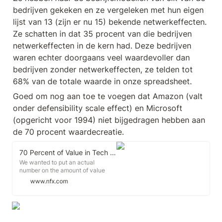
bedrijven gekeken en ze vergeleken met hun eigen 
lijst van 13 (zijn er nu 15) bekende netwerkeffecten. 
Ze schatten in dat 35 procent van die bedrijven 
netwerkeffecten in de kern had. Deze bedrijven 
waren echter doorgaans veel waardevoller dan 
bedrijven zonder netwerkeffecten, ze telden tot 
68% van de totale waarde in onze spreadsheet.
Goed om nog aan toe te voegen dat Amazon (valt 
onder defensibility scale effect) en Microsoft 
(opgericht voor 1994) niet bijgedragen hebben aan 
de 70 procent waardecreatie.
70 Percent of Value in Tech is Driven by Network Effects
We wanted to put an actual
number on the amount of value
network effects have created in
www.nfx.com
the digital world. The short answer:
over the past 23 years network
effects have accounted for
approximately 70% of the value
creation in tech.