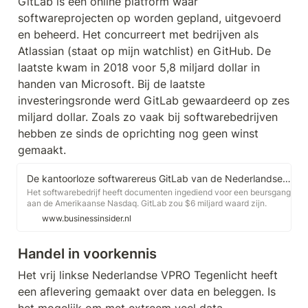
GitLab is een online platform waar 
softwareprojecten op worden gepland, uitgevoerd 
en beheerd. Het concurreert met bedrijven als 
Atlassian (staat op mijn watchlist) en GitHub. De 
laatste kwam in 2018 voor 5,8 miljard dollar in 
handen van Microsoft. Bij de laatste 
investeringsronde werd GitLab gewaardeerd op zes 
miljard dollar. Zoals zo vaak bij softwarebedrijven 
hebben ze sinds de oprichting nog geen winst 
gemaakt. 
De kantoorloze softwarereus GitLab van de Nederlandse CEO Sytse Sijbrandij wil naar de beurs in de VS - en zou $6 miljard waard zijn
Het softwarebedrijf heeft documenten ingediend voor een beursgang
aan de Amerikaanse Nasdaq. GitLab zou $6 miljard waard zijn.
www.businessinsider.nl
Handel in voorkennis
Het vrij linkse Nederlandse VPRO Tegenlicht heeft 
een aflevering gemaakt over data en beleggen. Is 
het mogelijk om met extreem veel data, 