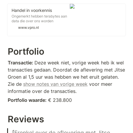
Handel in voorkennis
Ongemerkt hebben terabytes aan
data die over ons worden
verzameld hun intrede gedaan op
www.vpro.nl
de aandelenbeurs. Slimme
bedrijven gebruiken die om zo
eerder dan de rest van de markt te
kunnen zien wat de omzet van
Portfolio
Apple is of het aantal abonnees
van Netflix.
Transactie: 
Deze week niet, vorige week heb ik wel 
transacties gedaan. Doordat de aflevering met Jitse 
Groen al 1,5 uur was hebben we het eruit gelaten. 
Zie de 
show notes van vorige week
 voor meer 
informatie over de transacties.
Portfolio waarde:
 € 238.800 
Reviews
[
Frenkel over de aflevering met Jitse 