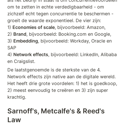
als het bedrijf in staat is om concurrentievoordelen 
om te zetten in echte verdedigbaarheid - om 
zichzelf echt tegen concurrentie te beschermen - 
groeit de waarde exponentieel. De vier zijn:

1) 
Economies of scale
, bijvoorbeeld: Amazon, 

2) 
Brand
, bijvoorbeeld: Booking.com en Google, 

3) 
Embedding
, bijvoorbeeld: Workday, Oracle en 
SAP

4) 
Network effects
, bijvoorbeeld: LinkedIn, Alibaba 
en Craigslist.
De laatstgenoemde is de sterkste van de 4. 
Network effects zijn native aan de digitale wereld. 
Het heeft drie grote voordelen: 1) het is goedkoop, 
2) meest eenvoudig te creëren en 3) zijn super 
krachtig. 
Sarnoff's, Metcalfe's & Reed's 
Law