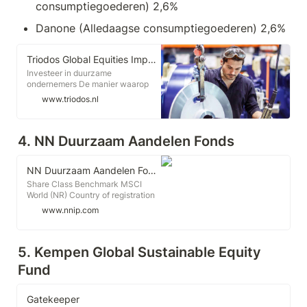
consumptiegoederen) 2,6%
Danone (Alledaagse consumptiegoederen) 2,6%
Triodos Global Equities Impact Fund | Duurzaam beleggen in aandelen | Triodos Bank
Investeer in duurzame
ondernemers De manier waarop
we beleggen definieert de wereld
www.triodos.nl
waarin we willen leven. Daarom
investeren we uitsluitend in
organisaties die een bijdrage
4. NN Duurzaam Aandelen Fonds
leveren aan onze transitiethema's.
We gaan het gesprek aan en dagen
bedrijven uit om een stap verder te
NN Duurzaam Aandelen Fonds / NN Duurzaam Aandelen Fonds
gaan.
Share Class Benchmark MSCI
World (NR) Country of registration
the Netherlands SFDR
www.nnip.com
classification article 9: For more
information about the sustainable
objective of the fund, see the
5. 
Kempen Global Sustainable Equity 
prospectus and our SFDR page on
nnip.com. Read more
Fund
Gatekeeper