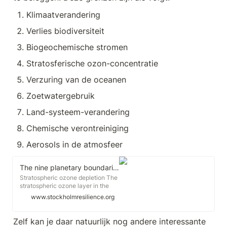
Klimaatverandering
Verlies biodiversiteit
Biogeochemische stromen
Stratosferische ozon-concentratie
Verzuring van de oceanen
Zoetwatergebruik
Land-systeem-verandering
Chemische verontreiniging
Aerosols in de atmosfeer
The nine planetary boundaries
Stratospheric ozone depletion The
stratospheric ozone layer in the
atmosphere filters out ultraviolet
www.stockholmresilience.org
(UV) radiation from the sun. If this
layer decreases, increasing
amounts of UV radiation will reach
Zelf kan je daar natuurlijk nog andere interessante 
ground level.