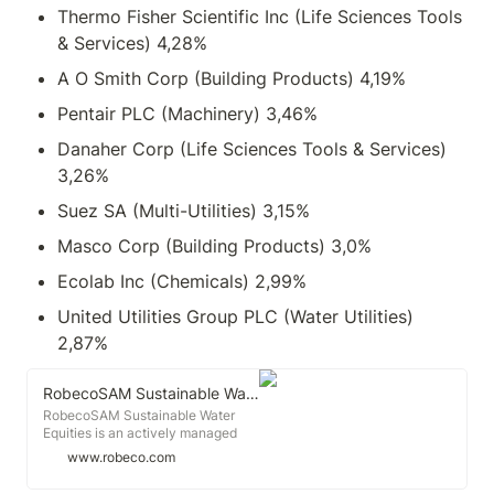
Thermo Fisher Scientific Inc (Life Sciences Tools 
& Services) 4,28%
A O Smith Corp (Building Products) 4,19%
Pentair PLC (Machinery) 3,46%
Danaher Corp (Life Sciences Tools & Services) 
3,26%
Suez SA (Multi-Utilities) 3,15%
Masco Corp (Building Products) 3,0%
Ecolab Inc (Chemicals) 2,99%
United Utilities Group PLC (Water Utilities) 
2,87%
RobecoSAM Sustainable Water Equities D EUR - LU2146190835
RobecoSAM Sustainable Water
Equities is an actively managed
fund that invests globally in
www.robeco.com
companies offering products and
services across the water value