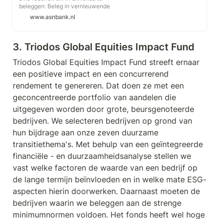
beleggen: Beleg in vernieuwende
bedrijven met duurzame
www.asnbank.nl
oplossingen Beleg in kansrijke
sectoren gericht op duurzame
uitdagingen Gebruik de kennis van
3. Triodos Global Equities Impact Fund
duurzame sectoren en bedrijven
Beleg in dit fonds
Triodos Global Equities Impact Fund streeft ernaar 
Fondsdocumenten *Gemiddeld
nettorendement per jaar t/m 31
een positieve impact en een concurrerend 
december, na aftrek van de kosten
rendement te genereren. Dat doen ze met een 
van het fonds Kies je voor het ASN
Milieu & Waterfonds?
geconcentreerde portfolio van aandelen die 
uitgegeven worden door grote, beursgenoteerde 
bedrijven. We selecteren bedrijven op grond van 
hun bijdrage aan onze zeven duurzame 
transitiethema's. Met behulp van een geïntegreerde 
financiële - en duurzaamheidsanalyse stellen we 
vast welke factoren de waarde van een bedrijf op 
de lange termijn beïnvloeden en in welke mate ESG-
aspecten hierin doorwerken. Daarnaast moeten de 
bedrijven waarin we beleggen aan de strenge 
minimumnormen voldoen. Het fonds heeft wel hoge 