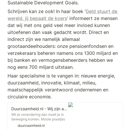
Sustainable Development Goals.
Schrijven kan ze ook! In haar boek ‘
Geld stuurt de 
wereld, jij bepaalt de koers
’ informeert ze mensen 
dat wij met ons geld veel meer invloed kunnen 
uitoefenen dan vaak gedacht wordt. Direct en 
indirect zijn we namelijk allemaal 
grootaandeelhouders: onze pensioenfondsen en 
verzekeraars beheren namens ons 1300 miljard en 
bij banken en vermogensbeheerders hebben we 
nog eens 700 miljard uitstaan.
Haar specialisme is te vangen in: nieuwe energie, 
duurzaamheid, innovatie, klimaat, milieu, 
maatschappelijk verantwoord ondernemen en 
circulaire economie.
Duurzaamheid.nl - Wij zijn aanjager van de vernieuwing
Wil je verandering dan moet je in
beweging komen. Mooie praatjes
zijn er genoeg. Duurzaamheid.nl
duurzaamheid.nl
deelt de verhalen van de mensen