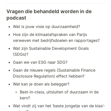
die laten zien dat het anders kan.
Van de nieuwe generatie
Vragen die behandeld worden in de 
vernieuwers.
podcast
Wat is jouw visie op duurzaamheid?
Hoe zijn de klimaatafspraken van Parijs 
verweven met bedrijfsdoelen en rapportages?
Wat zijn Sustainable Development Goals 
(SDGs)?
Gaan we van ESG naar SDG?
Gaan de nieuwe regels (Sustainable Finance 
Disclosure Regulation) effect hebben? 
Wat kan je doen als belegger?
Best-in-class, uitsluiten of duurzaam in de 
kern?
Wat vindt zij van het ‘beste jongetje van de klas’-