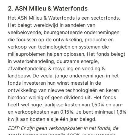
chain. The selection of these
2. ASN Milieu & Waterfonds
stocks is based on fundamental
analysis. The fund's objective is to
Het ASN Milieu & Waterfonds is een sectorfonds. 
achieve a better return than the
index.
Het belegt wereldwijd in aandelen van 
veelbelovende, beursgenoteerde ondernemingen 
die focussen op de ontwikkeling, productie en 
verkoop van technologieën en systemen die 
milieuproblemen helpen oplossen. Het fonds belegt 
in waterbehandeling, duurzame energie, 
afvalbehandeling & recycling en voeding & 
landbouw. De veelal jonge ondernemingen in het 
fonds investeren hun winst meestal in de 
ontwikkeling van nieuwe technologieën en keren 
hierdoor weinig of geen dividend uit. Het fonds 
heeft wel hoge jaarlijkse kosten van 1,50% en aan- 
en verkoopkosten van 0,15%. Je bent minimaal 1,8% 
kwijt aan kosten als je één jaar belegd.
EDIT: Er zijn geen verkoopkosten in het fonds, de 