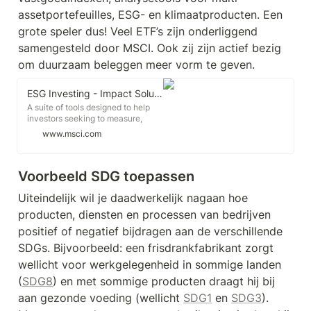
assetportefeuilles, ESG- en klimaatproducten. Een 
grote speler dus! Veel ETF’s zijn onderliggend 
samengesteld door MSCI. Ook zij zijn actief bezig 
om duurzaam beleggen meer vorm te geven.
ESG Investing - Impact Solutions
A suite of tools designed to help
investors seeking to measure,
manage and report on impact in
www.msci.com
their portfolios and investments.
Voorbeeld SDG toepassen
Uiteindelijk wil je daadwerkelijk nagaan hoe 
producten, diensten en processen van bedrijven 
positief of negatief bijdragen aan de verschillende 
SDGs. Bijvoorbeeld: een frisdrankfabrikant zorgt 
wellicht voor werkgelegenheid in sommige landen 
(
SDG8
) en met sommige producten draagt hij bij 
aan gezonde voeding (wellicht 
SDG1
 en 
SDG3
). 