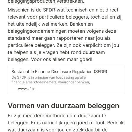
beleggingsproducten verstrekken.
Misschien is de SFDR wat technisch en niet direct 
relevant voor particuliere beleggers, toch zullen zij 
het uiteindelijk wel merken. Banken en 
beleggingsondernemingen moeten volgens deze 
standaard meer gaan rapporteren naar jou als 
particuliere belegger. Ze zijn ook verplicht om jou 
te helpen als je vragen hebt rond duurzaam 
beleggen. Voor ons alleen maar goed!
Sustainable Finance Disclosure Regulation (SFDR)
De SFDR is in principe van toepassing op alle
financiëlemarktdeelnemers, waaronder banken,
beleggingsondernemingen, pensioenfondsen, vermogensbeheerders,
www.afm.nl
en levensverzekeraars (voor zover zij verzekeringsgerelateerde
beleggingsproducten aanbieden). De SFDR is ook van toepassing op
financieel adviseurs met drie of meer werknemers, die
Vormen van duurzaam beleggen
beleggingsadvies of advies met betrekking tot
verzekeringsgerelateerde beleggingsproducten verstrekken.
Er zijn meerdere methoden om duurzaam te 
beleggen. Er is natuurlijk geen goed of fout. Bedenk 
wat duurzaam is voor jou en zoek daarbij de 