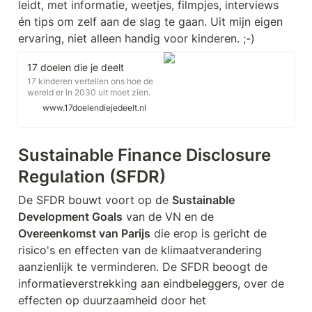
leidt, met informatie, weetjes, filmpjes, interviews 
én tips om zelf aan de slag te gaan. Uit mijn eigen 
ervaring, niet alleen handig voor kinderen. ;-)
17 doelen die je deelt
17 kinderen vertellen ons hoe de
wereld er in 2030 uit moet zien.
Volg deze leiders van de toekomst
www.17doelendiejedeelt.nl
en deel de campagne.
#17doelendiejedeelt
Sustainable Finance Disclosure 
Regulation (SFDR)
De SFDR bouwt voort op de 
Sustainable 
Development Goals
 van de VN en de 
Overeenkomst van Parijs
 die erop is gericht de 
risico's en effecten van de klimaatverandering 
aanzienlijk te verminderen. De SFDR beoogt de 
informatieverstrekking aan eindbeleggers, over de 
effecten op duurzaamheid door het 