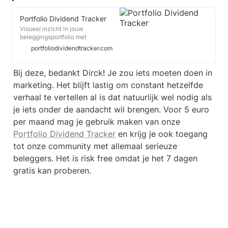
Portfolio Dividend Tracker
Visueel inzicht in jouw
beleggingsportfolio met
benchmark performance en
portfoliodividendtracker.com
onmisbare analyses. Aandelen,
ETF's, crypto's, edelmetaal,
obligaties & fondsen.
Bij deze, bedankt Dirck! Je zou iets moeten doen in 
marketing. Het blijft lastig om constant hetzelfde 
verhaal te vertellen al is dat natuurlijk wel nodig als 
je iets onder de aandacht wil brengen. Voor 5 euro 
per maand mag je gebruik maken van onze 
Portfolio Dividend Tracker
 en krijg je ook toegang 
tot onze community met allemaal serieuze 
beleggers. Het is risk free omdat je het 7 dagen 
gratis kan proberen.