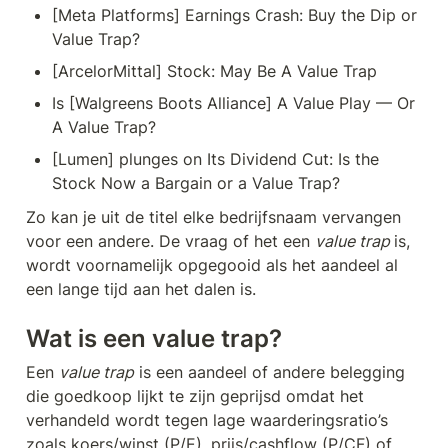
[Meta Platforms] Earnings Crash: Buy the Dip or 
Value Trap?
[ArcelorMittal] Stock: May Be A Value Trap
Is [Walgreens Boots Alliance] A Value Play — Or 
A Value Trap?
[Lumen] plunges on Its Dividend Cut: Is the 
Stock Now a Bargain or a Value Trap?
Zo kan je uit de titel elke bedrijfsnaam vervangen 
voor een andere. De vraag of het een 
value trap 
is, 
wordt voornamelijk opgegooid als het aandeel al 
een lange tijd aan het dalen is.
Wat is een value trap?
Een 
value trap
 is een aandeel of andere belegging 
die goedkoop lijkt te zijn geprijsd omdat het 
verhandeld wordt tegen lage waarderingsratio’s 
zoals koers/winst (P/E), prijs/cashflow (P/CF) of 