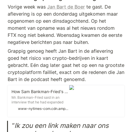
Vorige week was 
Jan Bart de Boer
 te gast. De 
aflevering is op een donderdag uitgekomen maar 
opgenomen op een dinsdagochtend. Op het 
moment van opname was al het nieuws rondom 
FTX nog niet bekend. Woensdag kwamen de eerste 
negatieve berichten pas naar buiten. 
Grappig genoeg heeft Jan Bart in de aflevering 
goed het risico van crypto-bedrijven in kaart 
gebracht. Eén dag later gaat het op een na grootste 
cryptoplatform failliet, exact om de redenen die Jan 
Bart in de podcast heeft genoemd.
How Sam Bankman-Fried's Crypto Empire Collapsed
Mr. Bankman-Fried said in an
interview that he had expanded
too fast and failed to see warning
www-nytimes-com.cdn.ampproject.org
signs. But he shared few details
about his handling of FTX
customers' funds.
“
Ik zou een link maken naar ons 