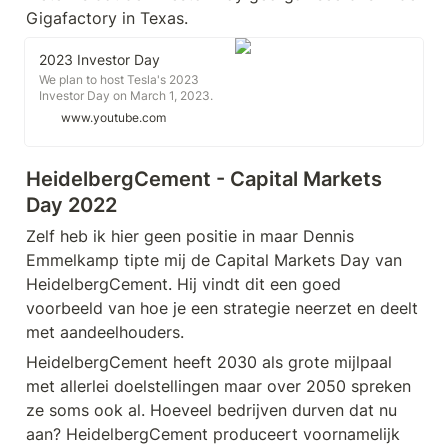
Gigafactory in Texas.
2023 Investor Day
We plan to host Tesla's 2023
Investor Day on March 1, 2023.
Our investors will be able to see
www.youtube.com
our most advanced production line
as well as discuss long term ...
HeidelbergCement - Capital Markets 
Day 2022
Zelf heb ik hier geen positie in maar Dennis 
Emmelkamp tipte mij de Capital Markets Day van 
HeidelbergCement. Hij vindt dit een goed 
voorbeeld van hoe je een strategie neerzet en deelt 
met aandeelhouders. 
HeidelbergCement heeft 2030 als grote mijlpaal 
met allerlei doelstellingen maar over 2050 spreken 
ze soms ook al. Hoeveel bedrijven durven dat nu 
aan? HeidelbergCement produceert voornamelijk 