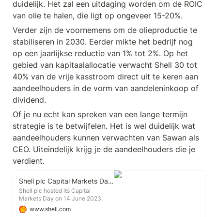
duidelijk. Het zal een uitdaging worden om de ROIC 
van olie te halen, die ligt op ongeveer 15-20%. 
Verder zijn de voornemens om de olieproductie te 
stabiliseren in 2030. Eerder mikte het bedrijf nog 
op een jaarlijkse reductie van 1% tot 2%. Op het 
gebied van kapitaalallocatie verwacht Shell 30 tot 
40% van de vrije kasstroom direct uit te keren aan 
aandeelhouders in de vorm van aandeleninkoop of 
dividend.
Of je nu echt kan spreken van een lange termijn 
strategie is te betwijfelen. Het is wel duidelijk wat 
aandeelhouders kunnen verwachten van Sawan als 
CEO. Uiteindelijk krijg je de aandeelhouders die je 
verdient.
Shell plc Capital Markets Day 2023 | Shell Global
Shell plc hosted its Capital
Markets Day on 14 June 2023.
Presentations and Q&As was
www.shell.com
hosted by Wael Sawan, Chief