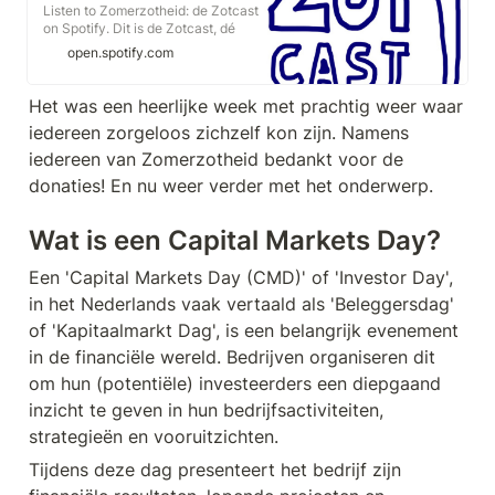
Listen to Zomerzotheid: de Zotcast
on Spotify. Dit is de Zotcast, dé
podcast van Zomerzotheid! Zo kun
open.spotify.com
jij deze heerlijke zeilweek
helemaal meebeleven, via je oren.
Of misschien nog een keer
Het was een heerlijke week met prachtig weer waar 
herbeleven als je weer thuis bent!
iedereen zorgeloos zichzelf kon zijn. Namens 
iedereen van Zomerzotheid bedankt voor de 
donaties! En nu weer verder met het onderwerp.
Wat is een Capital Markets Day?
Een 'Capital Markets Day (CMD)' of 'Investor Day', 
in het Nederlands vaak vertaald als 'Beleggersdag' 
of 'Kapitaalmarkt Dag', is een belangrijk evenement 
in de financiële wereld. Bedrijven organiseren dit 
om hun (potentiële) investeerders een diepgaand 
inzicht te geven in hun bedrijfsactiviteiten, 
strategieën en vooruitzichten.
Tijdens deze dag presenteert het bedrijf zijn 