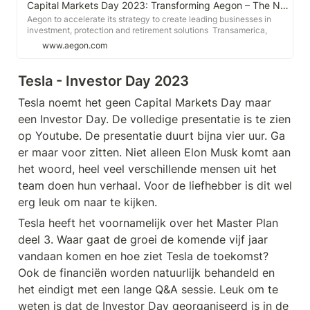
Capital Markets Day 2023: Transforming Aegon – The Next Chapter
Aegon to accelerate its strategy to create leading businesses in
investment, protection and retirement solutions Transamerica,
Aegon’s US subsidiary, to accelerate growth and build America’s
www.aegon.com
leading middle market life insurance and retirement company Aegon
on track to c
Tesla - Investor Day 2023
Tesla noemt het geen Capital Markets Day maar 
een Investor Day. De volledige presentatie is te zien 
op Youtube. De presentatie duurt bijna vier uur. Ga 
er maar voor zitten. Niet alleen Elon Musk komt aan 
het woord, heel veel verschillende mensen uit het 
team doen hun verhaal. Voor de liefhebber is dit wel 
erg leuk om naar te kijken.
Tesla heeft het voornamelijk over het Master Plan 
deel 3. Waar gaat de groei de komende vijf jaar 
vandaan komen en hoe ziet Tesla de toekomst? 
Ook de financiën worden natuurlijk behandeld en 
het eindigt met een lange Q&A sessie. Leuk om te 
weten is dat de Investor Day georganiseerd is in de 