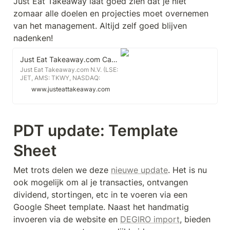
Just Eat Takeaway laat goed zien dat je niet 
zomaar alle doelen en projecties moet overnemen 
van het management. Altijd zelf goed blijven 
nadenken!
Just Eat Takeaway.com Capital Markets Day
Just Eat Takeaway.com N.V. (LSE:
JET, AMS: TKWY, NASDAQ:
GRUB), hereinafter the “Company”,
www.justeattakeaway.com
or together with its group
companies “Just Eat
Takeaway.com”, one of the world’s
largest online food deliv...
PDT update: Template 
Sheet 
Met trots delen we deze 
nieuwe update
. Het is nu 
ook mogelijk om al je transacties, ontvangen 
dividend, stortingen, etc in te voeren via een 
Google Sheet template. Naast het handmatig 
invoeren via de website en 
DEGIRO import
, bieden 