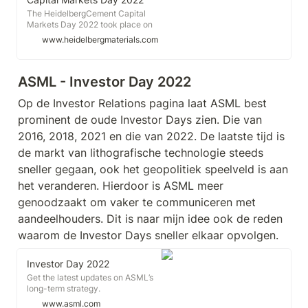
The HeidelbergCement Capital
Markets Day 2022 took place on
Tuesday, 24 May 2022, starting at
www.heidelbergmaterials.com
2pm CEST. HeidelbergCement’s
management presented an update
on the strategy with a strong focus
ASML - Investor Day 2022
on sustainability. The event was
held in Heidelberg in a hybrid
Op de Investor Relations pagina laat ASML best 
format, also allowing virtual
participation. Watch the recording
prominent de oude Investor Days zien. Die van 
Press Release: HeidelbergCement
2016, 2018, 2021 en die van 2022. De laatste tijd is 
sets new standards for
sustainability targets: By 2030,
de markt van lithografische technologie steeds 
specific CO2 emissions to be
sneller gegaan, ook het geopolitiek speelveld is aan 
reduced by a further 30% Keynote
- Capital Markets Day 2022 PDF,
het veranderen. Hierdoor is ASML meer 
4.64 MB Sustainability Strategy -
genoodzaakt om vaker te communiceren met 
Capital Markets Day 2022 PDF,
3.91 MB Sustainability Commercial
aandeelhouders. Dit is naar mijn idee ook de reden 
- Capital Markets Day 2022 PDF,
waarom de Investor Days sneller elkaar opvolgen.  
3.21 MB Sustainability R&D -
Capital Markets Day 2022 PDF,
2.23 MB Sustainability
Investor Day 2022
Decarbonisation - Capital Markets
Day 2022 PDF, 3.41 MB Finance -
Get the latest updates on ASML’s
Capital Markets Day 2022 PDF,
long-term strategy.
4.01 MB
www.asml.com