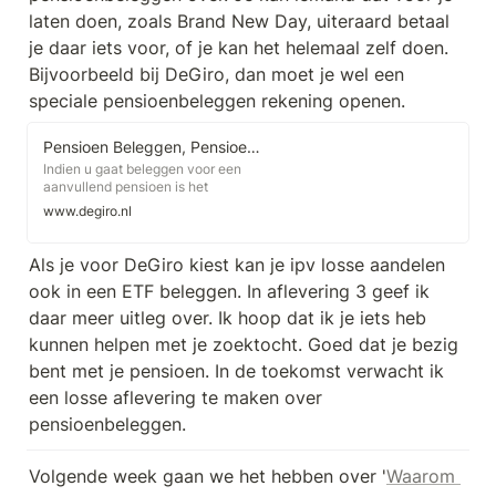
laten doen, zoals Brand New Day, uiteraard betaal 
je daar iets voor, of je kan het helemaal zelf doen. 
Bijvoorbeeld bij DeGiro, dan moet je wel een 
speciale pensioenbeleggen rekening openen.
Pensioen Beleggen, Pensioenrekening | Lage tarieven | DEGIRO
Indien u gaat beleggen voor een
aanvullend pensioen is het
belangrijk dat u over voldoende
www.degiro.nl
kennis bezit om dit zelfstandig te
doen. Aanvulling op uw pensioen
Heeft u wel een inkomen maar
Als je voor DeGiro kiest kan je ipv losse aandelen 
bouwt u niet over uw volledige
ook in een ETF beleggen. In aflevering 3 geef ik 
inkomen een pensioen op? Denk
hierbij aan inkomen uit loondienst,
daar meer uitleg over. Ik hoop dat ik je iets heb 
winst uit onderneming of
kunnen helpen met je zoektocht. Goed dat je bezig 
bijvoorbeeld resultaat uit overige
werkzaamheden.
bent met je pensioen. In de toekomst verwacht ik 
een losse aflevering te maken over 
pensioenbeleggen.
Volgende week gaan we het hebben over '
Waarom 