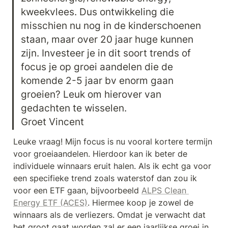
kweekvlees. Dus ontwikkeling die 
misschien nu nog in de kinderschoenen 
staan, maar over 20 jaar huge kunnen 
zijn. Investeer je in dit soort trends of 
focus je op groei aandelen die de 
komende 2-5 jaar bv enorm gaan 
groeien? Leuk om hierover van 
gedachten te wisselen.

Groet Vincent
Leuke vraag! Mijn focus is nu vooral kortere termijn 
voor groeiaandelen. Hierdoor kan ik beter de 
individuele winnaars eruit halen. Als ik echt ga voor 
een specifieke trend zoals waterstof dan zou ik 
voor een ETF gaan, bijvoorbeeld 
ALPS Clean 
Energy ETF (ACES)
. Hiermee koop je zowel de 
winnaars als de verliezers. Omdat je verwacht dat 
het groot gaat worden zal er een jaarlijkse groei in 