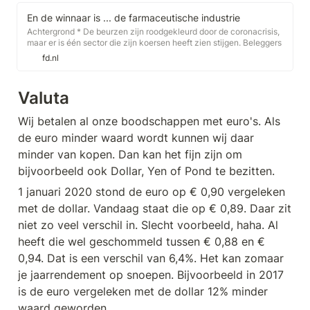
En de winnaar is ... de farmaceutische industrie
Achtergrond * De beurzen zijn roodgekleurd door de coronacrisis,
maar er is één sector die zijn koersen heeft zien stijgen. Beleggers
vluchten naar bedrijven die geneesmiddelen maken.
fd.nl
Valuta
Wij betalen al onze boodschappen met euro's. Als 
de euro minder waard wordt kunnen wij daar 
minder van kopen. Dan kan het fijn zijn om 
bijvoorbeeld ook Dollar, Yen of Pond te bezitten.
1 januari 2020 stond de euro op € 0,90 vergeleken 
met de dollar. Vandaag staat die op € 0,89. Daar zit 
niet zo veel verschil in. Slecht voorbeeld, haha. Al 
heeft die wel geschommeld tussen € 0,88 en € 
0,94. Dat is een verschil van 6,4%. Het kan zomaar 
je jaarrendement op snoepen. Bijvoorbeeld in 2017 
is de euro vergeleken met de dollar 12% minder 
waard geworden.