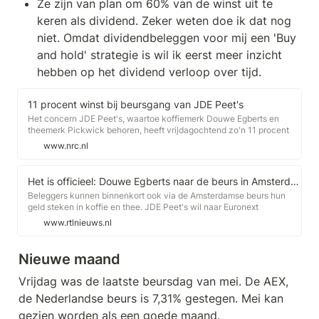
Ze zijn van plan om 60% van de winst uit te 
keren als dividend. Zeker weten doe ik dat nog 
niet. Omdat dividendbeleggen voor mij een 'Buy 
and hold' strategie is wil ik eerst meer inzicht 
hebben op het dividend verloop over tijd.
11 procent winst bij beursgang van JDE Peet's
Het concern JDE Peet's, waartoe koffiemerk Douwe Egberts en
theemerk Pickwick behoren, heeft vrijdagochtend zo'n 11 procent
winst genoteerd bij de beursgang. De handel in Amsterdam begon op
www.nrc.nl
31,50 euro per aandeel, maar dat schoot kort na opening van de
beurs naar 35 euro per aandeel.
Het is officieel: Douwe Egberts naar de beurs in Amsterdam
Beleggers kunnen binnenkort ook via de Amsterdamse beurs hun
geld steken in koffie en thee. JDE Peet's wil naar Euronext
Amsterdam. Gisteren berichtte de Financial Times al dat de
www.rtlnieuws.nl
onderneming naar de Amsterdamse beurs wilde. Nu is het dus
officieel.
Nieuwe maand
Vrijdag was de laatste beursdag van mei. De AEX, 
de Nederlandse beurs is 7,31% gestegen. Mei kan 
gezien worden als een goede maand. 