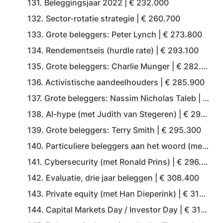
131. Beleggingsjaar 2022 | € 232.000
132. Sector-rotatie strategie | € 260.700
133. Grote beleggers: Peter Lynch | € 273.800
134. Rendementseis (hurdle rate) | € 293.100
135. Grote beleggers: Charlie Munger | € 282.700
136. Activistische aandeelhouders | € 285.900
137. Grote beleggers: Nassim Nicholas Taleb | € 289.600
138. AI-hype (met Judith van Stegeren) | € 290.200
139. Grote beleggers: Terry Smith | € 295.300
140. Particuliere beleggers aan het woord (met Johan, Jan en Béla) | € 289.700
141. Cybersecurity (met Ronald Prins) | € 296.800
142. Evaluatie, drie jaar beleggen | € 308.400
143. Private equity (met Han Dieperink) | € 318.200
144. Capital Markets Day / Investor Day | € 315.200