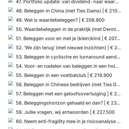
47. Portfolio update: van dividend- naar waardeaandelen | € 204.600
48. Beleggen in China (met Ties Dams) | € 210.300
49. Wat is waardebeleggen? | € 208.800
50. Waardebeleggen in de praktijk (met Dennis Emmelkamp) | € 211.500
51. Beleggen voor en met je (klein)kind | € 207.900
52. ‘We zijn terug’ (met nieuwe inzichten) | € 205.400
53. Beleggen in cyclische en turnaround aandelen | € 207.900
54. Voor- en nadelen van beleggen in een holding? | € 213.300
55. Beleggen in een voetbalclub | € 216.900
56. Beleggen in Chinese bedrijven (met Ties Dams) | € 221.700
57. Beleggen met een geloofsovertuiging | € 227.100
58. Beleggingshorizon gehaald en dan? | € 231.200
59. Jullie vragen, wij antwoorden | € 227.500
60. Neem anti-fragility mee in je risicoanalyse (met Thomas Heeg) | € 228.800