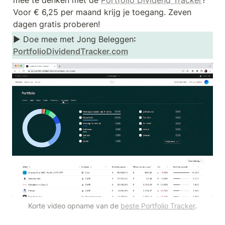
mee te denken met de 
Portfolio Dividend Tracker
? 
Voor € 6,25 per maand krijg je toegang. Zeven 
dagen gratis proberen!
► Doe mee met Jong Beleggen
: 
PortfolioDividendTracker.com
Korte video opname van de 
beste Portfolio Tracker
.