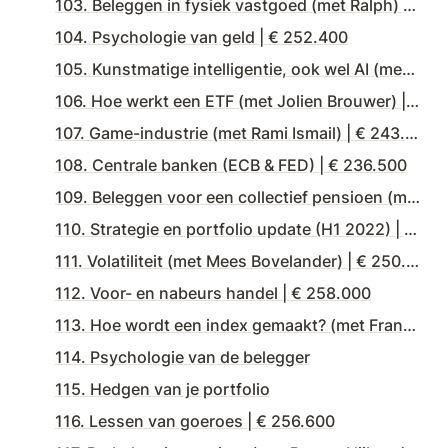
103. Beleggen in fysiek vastgoed (met Ralph) | € 251.200
104. Psychologie van geld | € 252.400
105. Kunstmatige intelligentie, ook wel AI (met Remy Gieling) | € 228.900
106. Hoe werkt een ETF (met Jolien Brouwer) | 227.400
107. Game-industrie (met Rami Ismail) | € 243.700
108. Centrale banken (ECB & FED) | € 236.500
109. Beleggen voor een collectief pensioen (met Thijs Knaap) | € 245.800
110. Strategie en portfolio update (H1 2022) | € 249.900
111. Volatiliteit (met Mees Bovelander) | € 250.600
112. Voor- en nabeurs handel | € 258.000
113. Hoe wordt een index gemaakt? (met Frank Hartman) | € 263.100
114. Psychologie van de belegger
115. Hedgen van je portfolio
116. Lessen van goeroes | € 256.600