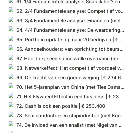
61. 1/4 Fundamentele analyse: Snap ik het? en het verdienmodel (met Dennis Emmelkamp) | € 230.600
62. 2/4 Fundamentele analyse: Competitief voordeel en management (met Dennis Emmelkamp) | € 235.400
63. 3/4 Fundamentele analyse: Financiën (met Dennis Emmelkamp) | € 237.300
64. 4/4 Fundamentele analyse: De waardering en portefeuillebeheer (met Dennis Emmelkamp) | € 243.100
65. Portfolio update: op naar 20 bedrijven | € 245.900
66. Aandeelhouders: van oprichting tot beursgang (met Jeroen Bertrams) | € 247.800
67. Hoe doe je een succesvolle overname (met Jitse Groen) | € 243.200
68. Netwerkeffect: Het competitief voordeel van de digitale wereld | € 238.800
69. De kracht van een goede weging | € 234.600
70. Het 5-jarenplan van China (met Ties Dams) | € 232.300
71. Het Flywheel Effect in een business | € 236.500
72. Cash is ook een positie | € 253.400
73. Semiconductor- en chipindustrie (met Koen van Dooren) | € 255.200
74. De invloed van een analist (met Nigel van Putten) | € 254.700