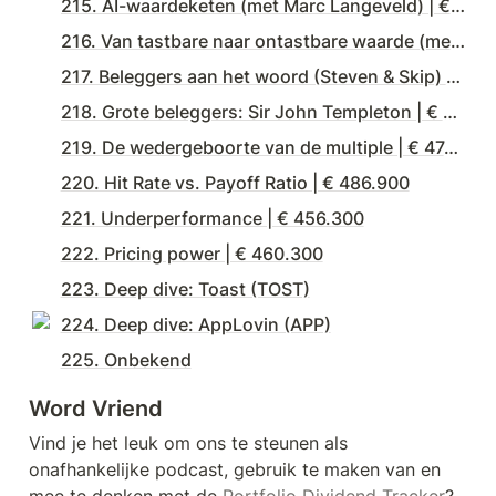
215. AI-waardeketen (met Marc Langeveld) | € 464.700
216. Van tastbare naar ontastbare waarde (met Quirien Lemey) | € 433.500
217. Beleggers aan het woord (Steven & Skip) | € 473.400
218. Grote beleggers: Sir John Templeton | € 479.400
219. De wedergeboorte van de multiple | € 474.800
220. Hit Rate vs. Payoff Ratio | € 486.900
221. Underperformance | € 456.300
222. Pricing power | € 460.300
223. Deep dive: Toast (TOST)
224. Deep dive: AppLovin (APP)
225. Onbekend
Word Vriend
Vind je het leuk om ons te steunen als 
onafhankelijke podcast, gebruik te maken van en 