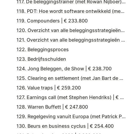
117. De beleggingstrainer (met Rowan Nijboer) | € 251.200
118. PDT: Hoe wordt software ontwikkeld (met Bas & Bryan) | € 240.800
119. Compounders | € 233.800
120. Overzicht van alle beleggingsstrategieën en -filosofieën | € 239.500
121. Overzicht van alle beleggingsstrategieën en -filosofieën (vervolg) | € 228.100
122. Beleggingsproces
123. Bedrijfsschulden
124. Jong Beleggen, de Show | € 238.700
125. Clearing en settlement (met Jan Bart de Boer) | € 231.800
126. Value traps | € 259.200
127. Earnings call (met Stephen Hendriks) | € 245.300
128. Warren Buffett | € 247.800
129. Regelgeving vanuit Europa (met Patrick Pearson) | € 247.100
130. Beurs en business cyclus | € 254.400