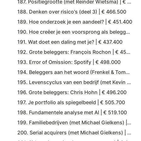
187. Positiegrootte (met Reinder Wietsma) | € 501.000
188. Denken over risico's (deel 3) | € 466.500
189. Hoe onderzoek je een aandeel? | € 451.400
190. Hoe creëer je een voorsprong als belegger | € 449.300
191. Wat doet een daling met je? | € 437.400
192. Grote beleggers: François Rochon | € 450.500
193. Error of Omission: Spotify | € 498.000
194. Beleggers aan het woord (Frenkel & Tomas) | € 495.600
195. ⁠Levenscyclus van een bedrijf (met Kevin Schoovaerts) | € 503.700
196. Grote beleggers: Chris Hohn | € 496.200
197. Je portfolio als spiegelbeeld | € 505.700
198. Fundamentele analyse met AI | € 519.100
199. Familiebedrijven (met Michael Gielkens) | € 515.800
200. Serial acquirers (met Michael Gielkens) | € 504.800