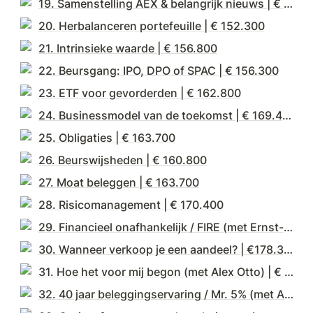
19. Samenstelling AEX & belangrijk nieuws | € 159.100
20. Herbalanceren portefeuille | € 152.300
21. Intrinsieke waarde | € 156.800
22. Beursgang: IPO, DPO of SPAC | € 156.300
23. ETF voor gevorderden | € 162.800
24. Businessmodel van de toekomst | € 169.400
25. Obligaties | € 163.700
26. Beurswijsheden | € 160.800
27. Moat beleggen | € 163.700
28. Risicomanagement | € 170.400
29. Financieel onafhankelijk / FIRE (met Ernst-Jan Pfauth) | € 174.500
30. Wanneer verkoop je een aandeel? | €178.300
31. Hoe het voor mij begon (met Alex Otto) | € 176.800
32. 40 jaar beleggingservaring / Mr. 5% (met Alex Otto) | € 180.700