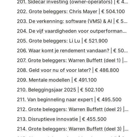
201. Sidecar investing (owner-operators) | € 498.700
202. Grote beleggers: Chris Mayer | € 504.100
203. De verkenning: software (VMS) & AI | € 504.200
204. De vijf vaardigheden voor outperformance (met Jan Klein Poelhuis) | € 510.100
205. Grote beleggers: Li Lu | € 521.900
206. Waar komt je rendement vandaan? | € 509.900
207. Grote beleggers: Warren Buffett (deel 1) | € 487.600
208. Geld voor nu of voor later? | € 486.800
209. Mentale modellen | € 491.100
210. Beleggingsjaar 2025 | € 502.100
211. Van beginneling naar expert | € 495.500
212. Grote beleggers: Warren Buffett (deel 2) | € 480.600
213. Disruptieve innovatie | € 455.500
214. Grote beleggers: Warren Buffett (deel 3) | € 455.700