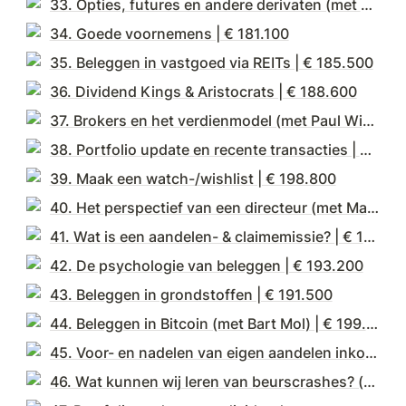
33. Opties, futures en andere derivaten (met Paul Wigt) | € 179.700
34. Goede voornemens | € 181.100
35. Beleggen in vastgoed via REITs | € 185.500
36. Dividend Kings & Aristocrats | € 188.600
37. Brokers en het verdienmodel (met Paul Wigt) | € 194.800
38. Portfolio update en recente transacties | € 195.100
39. Maak een watch-/wishlist | € 198.800
40. Het perspectief van een directeur (met Matthijs Storm, CEO Wereldhave) | € 201.400
41. Wat is een aandelen- & claimemissie? | € 192.600
42. De psychologie van beleggen | € 193.200
43. Beleggen in grondstoffen | € 191.500
44. Beleggen in Bitcoin (met Bart Mol) | € 199.500
45. Voor- en nadelen van eigen aandelen inkopen | € 197.200
46. Wat kunnen wij leren van beurscrashes? (met Paul Wigt) | € 198.300