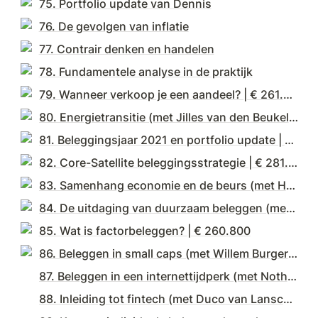
75. Portfolio update van Dennis
76. De gevolgen van inflatie
77. Contrair denken en handelen
78. Fundamentele analyse in de praktijk
79. Wanneer verkoop je een aandeel? | € 261.300
80. Energietransitie (met Jilles van den Beukel) | € 266.200
81. Beleggingsjaar 2021 en portfolio update | € 271.100
82. Core-Satellite beleggingsstrategie | € 281.600
83. Samenhang economie en de beurs (met Heleen Mees) | € 276.400
84. De uitdaging van duurzaam beleggen (met Anne-Marie Rakhorst) | € 267.000
85. Wat is factorbeleggen? | € 260.800
86. Beleggen in small caps (met Willem Burgers) | € 240.500
87. Beleggen in een internettijdperk (met Nothing But Net) | € 255.300
88. Inleiding tot fintech (met Duco van Lanschot) | € 248.800