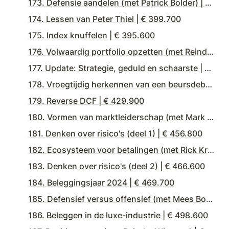
173. Defensie aandelen (met Patrick Bolder) | € 374.000
174. Lessen van Peter Thiel | € 399.700
175. Index knuffelen | € 395.600
176. Volwaardig portfolio opzetten (met Reinder Wietsma) | € 400.200
177. Update: Strategie, geduld en schaarste | € 414.000
178. Vroegtijdig herkennen van een beursdebacle (met Joost Schmets) | € 423.500
179. Reverse DCF | € 429.900
180. Vormen van marktleiderschap (met Mark Beunk) | € 444.400
181. Denken over risico's (deel 1) | € 456.800
182. Ecosysteem voor betalingen (met Rick Kruize) | € 469.800
183. Denken over risico's (deel 2) | € 466.600
184. Beleggingsjaar 2024 | € 469.700
185. Defensief versus offensief (met Mees Bovelander) | € 478.800
186. Beleggen in de luxe-industrie | € 498.600