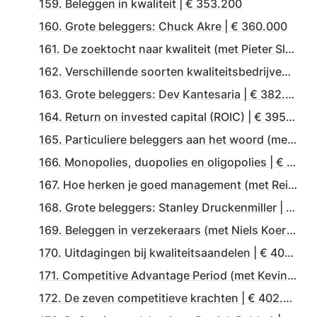
159. Beleggen in kwaliteit | € 353.200
160. Grote beleggers: Chuck Akre | € 360.000
161. De zoektocht naar kwaliteit (met Pieter Slegers) | € 373.700
162. Verschillende soorten kwaliteitsbedrijven (met Pieter Slegers) | € 372.800
163. Grote beleggers: Dev Kantesaria | € 382.200
164. Return on invested capital (ROIC) | € 395.000
165. Particuliere beleggers aan het woord (met Guido & Ronald) | € 388.200
166. Monopolies, duopolies en oligopolies | € 380.400
167. Hoe herken je goed management (met Reinder Wietsma) | € 397.400
168. Grote beleggers: Stanley Druckenmiller | € 398.500
169. Beleggen in verzekeraars (met Niels Koerts) | € 403.600
170. Uitdagingen bij kwaliteitsaandelen | € 404.900
171. Competitive Advantage Period (met Kevin Schoovaerts) | € 406.800
172. De zeven competitieve krachten | € 402.000