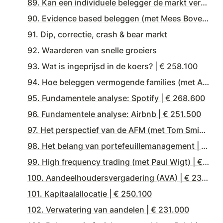
89. Kan een individuele belegger de markt verslaan? | € 246.200
90. Evidence based beleggen (met Mees Bovelander) | € 235.700
91. Dip, correctie, crash & bear markt
92. Waarderen van snelle groeiers
93. Wat is ingeprijsd in de koers? | € 258.100
94. Hoe beleggen vermogende families (met Alex Otto) | € 264.200
95. Fundamentele analyse: Spotify | € 268.600
96. Fundamentele analyse: Airbnb | € 251.500
97. Het perspectief van de AFM (met Tom Smiers) | € 249.800
98. Het belang van portefeuillemanagement | € 237.900
99. High frequency trading (met Paul Wigt) | € 239.600
100. Aandeelhoudersvergadering (AVA) | € 231.300
101. Kapitaalallocatie | € 250.100
102. Verwatering van aandelen | € 231.000