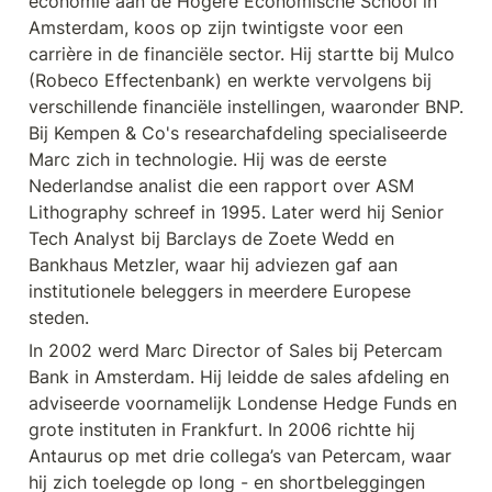
economie aan de Hogere Economische School in 
Amsterdam, koos op zijn twintigste voor een 
carrière in de financiële sector. Hij startte bij Mulco 
(Robeco Effectenbank) en werkte vervolgens bij 
verschillende financiële instellingen, waaronder BNP. 
Bij Kempen & Co's researchafdeling specialiseerde 
Marc zich in technologie. Hij was de eerste 
Nederlandse analist die een rapport over ASM 
Lithography schreef in 1995. Later werd hij Senior 
Tech Analyst bij Barclays de Zoete Wedd en 
Bankhaus Metzler, waar hij adviezen gaf aan 
institutionele beleggers in meerdere Europese 
steden.
In 2002 werd Marc Director of Sales bij Petercam 
Bank in Amsterdam. Hij leidde de sales afdeling en 
adviseerde voornamelijk Londense Hedge Funds en 
grote instituten in Frankfurt. In 2006 richtte hij 
Antaurus op met drie collega’s van Petercam, waar 
hij zich toelegde op long - en shortbeleggingen 