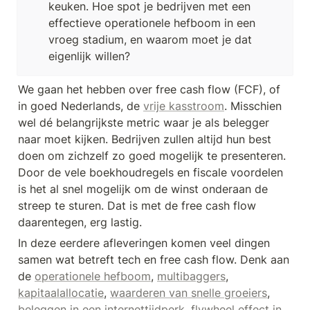
keuken. Hoe spot je bedrijven met een 
effectieve operationele hefboom in een 
vroeg stadium, en waarom moet je dat 
eigenlijk willen?
We gaan het hebben over free cash flow (FCF), of 
in goed Nederlands, de 
vrije kasstroom
. Misschien 
wel dé belangrijkste metric waar je als belegger 
naar moet kijken. Bedrijven zullen altijd hun best 
doen om zichzelf zo goed mogelijk te presenteren. 
Door de vele boekhoudregels en fiscale voordelen 
is het al snel mogelijk om de winst onderaan de 
streep te sturen. Dat is met de free cash flow 
daarentegen, erg lastig. 
In deze eerdere afleveringen komen veel dingen 
samen wat betreft tech en free cash flow. Denk aan 
de 
operationele hefboom
, 
multibaggers
, 
kapitaalallocatie
, 
waarderen van snelle groeiers
, 
beleggen in een internettijdperk
, 
flywheel effect in 