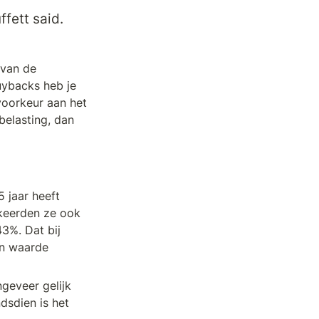
fett said.
van de 
ybacks heb je 
oorkeur aan het 
elasting, dan 
5 jaar heeft 
keerden ze ook 
3%. Dat bij 
n waarde 
geveer gelijk 
sdien is het 