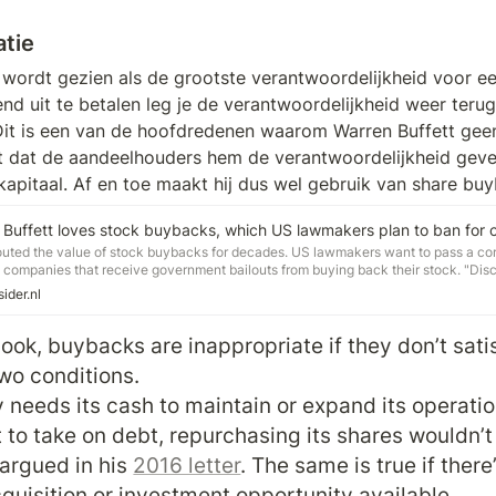
atie
e wordt gezien als de grootste verantwoordelijkheid voor een
d uit te betalen leg je de verantwoordelijkheid weer terug 
it is een van de hoofdredenen waarom Warren Buffett geen
ndt dat de aandeelhouders hem de verantwoordelijkheid geve
apitaal. Af en toe maakt hij dus wel gebruik van share bu
outed the value of stock buybacks for decades. US lawmakers want to pass a coro
s companies that receive government bailouts from buying back their stock. "Dis
come heated," the famed investor said in his 2016 shareholder letter.
ider.nl
book, buybacks are inappropriate if they don’t satis
wo conditions.

 needs its cash to maintain or expand its operation
 to take on debt, repurchasing its shares wouldn’t
argued in his 
2016 letter
. The same is true if there
cquisition or investment opportunity available.
