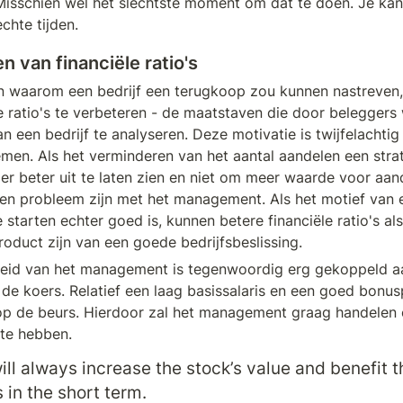
Misschien wel het slechtste moment om dat te doen. Je kan 
chte tijden.
 van financiële ratio's
 waarom een bedrijf een terugkoop zou kunnen nastreven, is
le ratio's te verbeteren - de maatstaven die door beleggers
 een bedrijf te analyseren. Deze motivatie is twijfelachtig 
emen. Als het verminderen van het aantal aandelen een strat
s er beter uit te laten zien en niet om meer waarde voor aan
een probleem zijn met het management. Als het motief van e
starten echter goed is, kunnen betere financiële ratio's al
oduct zijn van een goede bedrijfsbeslissing. 
leid van het management is tegenwoordig erg gekoppeld aa
 de koers. Relatief een laag basissalaris en een goed bonusp
op de beurs. Hierdoor zal het management graag handelen 
 te hebben.
ll always increase the stock’s value and benefit th
 in the short term.