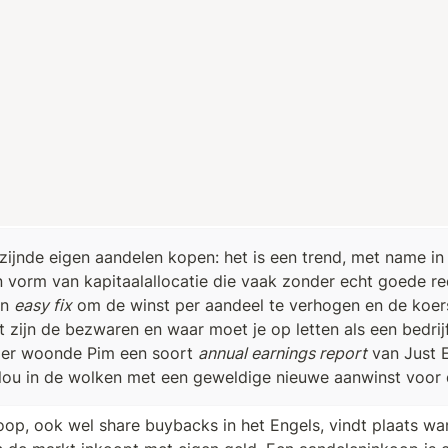
f zijnde eigen aandelen kopen: het is een trend, met name in
n vorm van kapitaalallocatie die vaak zonder echt goede r
n 
easy fix
 om de winst per aandeel te verhogen en de koers 
at zijn de bezwaren en waar moet je op letten als een bedrij
der woonde Pim een soort 
annual earnings report
 van Just 
Milou in de wolken met een geweldige nieuwe aanwinst voor
op, ook wel share buybacks in het Engels, vindt plaats wan