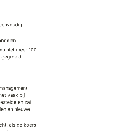
 eenvoudig 
andelen
.
nu niet meer 100 
 gegroeid 
 management 
et vaak bij 
stelde en zal 
ien en nieuwe 
ht, als de koers 