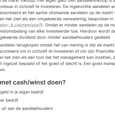
n de markt inkoopt met eigen geld. Een aandeleninkoop is e
pnieuw in zichzelf te investeren. De ingekochte aandelen w
bsorbeerd en het aantal uitstaande aandelen op de markt 
an het zien als een omgekeerde verwatering, besproken in a
elen- & claimemissie?
). Omdat er minder aandelen op de mar
gendomsbelang van elke investeerder toe. Hierdoor wordt de
tgekeerde dividend door minder aandeelhouders gedeeld. 
aandelen terugkopen omdat het van mening is dat de markt z
sconteerd om in zichzelf te investeren of om zijn financiële r
an het zien als een tool dat het management kan inzetten, d
 ingezet bepaald of het goed of slecht is. Een goed mana
om.
 met cash/winst doen?
geld in je eigen bedrijf
er bedrijf
d uit aan de aandeelhouders