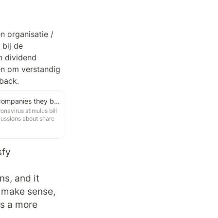
 organisatie / 
bij de 
 dividend 
n om verstandig 
yback.
5 reasons Warren Buffett loves stock buybacks, which US lawmakers plan to ban for companies they bail out
navirus stimulus bill
cussions about share
fy 
s, and it 
 make sense, 
’s a more 