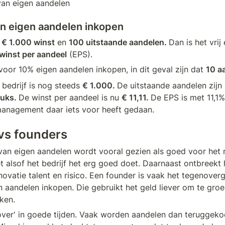
an eigen aandelen
n eigen aandelen inkopen
 
€ 1.000 winst
 en 
100 uitstaande aandelen. 
Dan is het vrij
winst per aandeel
 (EPS).
voor 10% eigen aandelen inkopen, in dit geval zijn dat 
10 a
bedrijf is nog steeds 
€ 1.000. 
De uitstaande aandelen zijn 
uks. 
De winst per aandeel is nu 
€ 11,11. 
De EPS is met 11,1%
management daar iets voor heeft gedaan.
vs founders
van eigen aandelen wordt vooral gezien als goed voor het
et alsof het bedrijf het erg goed doet. Daarnaast ontbreekt h
ovatie talent en risico. Een founder is vaak het tegenoverge
en aandelen inkopen. Die gebruikt het geld liever om te groe
ken.
'over' in goede tijden. Vaak worden aandelen dan teruggekoc