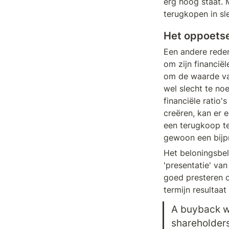
erg hoog staat. 
terugkopen in sle
Het oppoetsen
Een andere reden
om zijn financië
om de waarde van
wel slecht te no
financiële ratio'
creëren, kan er 
een terugkoop te 
gewoon een bijpr
Het beloningsbe
'presentatie' van
goed presteren 
termijn resultaat
A buyback wi
shareholders