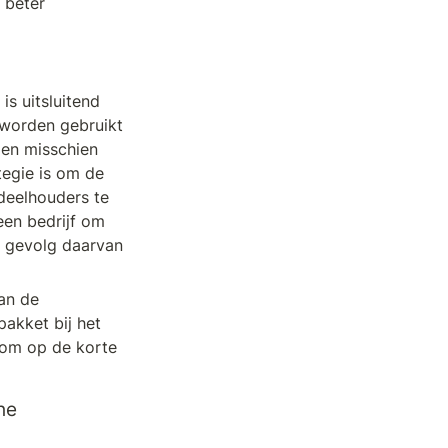
beter 
 uitsluitend 
 worden gebruikt 
en misschien 
egie is om de 
deelhouders te 
en bedrijf om 
s gevolg daarvan 
n de 
akket bij het 
om op de korte 
e 