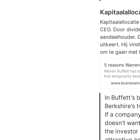
Kapitaalalloc
Kapitaalallocati
CEO. Door dividen
aandeelhouder. D
uitkeert. Hij vi
om te gaan met k
Warren Buffett has t
that temporarily bar
repurchases often be
www.businessins
In Buffett’s 
Berkshire’s t
If a company
doesn’t want
the investor 
attractive a