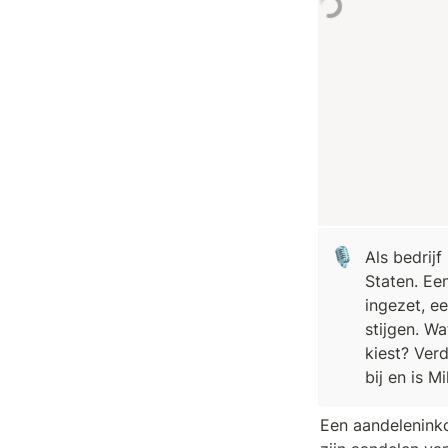
🎙️
Als bedrij
Staten. Ee
ingezet, ee
stijgen. W
kiest? Ver
bij en is 
Een aandeleninko