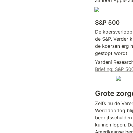
aanbod Apple aa
S&P 500
De koersverloop 
de S&P. Verder k
de koersen erg ho
gestopt wordt.
Yardeni Research
Briefing: S&P 5
Grote zorg
Zelfs nu de Vere
Wereldoorlog bli
bedrijfsschulden
kunnen lopen. De
Amerikaanse bed