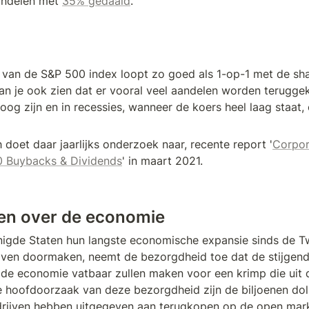
ndelen met 
35% gedaald
.
van de S&P 500 index loopt zo goed als 1-op-1 met de sha
an je ook zien dat er vooral veel aandelen worden terugge
og zijn en in recessies, wanneer de koers heel laag staat, 
 doet daar jaarlijks onderzoek naar, recente report '
Corpor
00 Buybacks & Dividends
' in maart 2021.
en over de economie
nigde Staten hun langste economische expansie sinds de T
jven doormaken, neemt de bezorgdheid toe dat de stijgend
 de economie vatbaar zullen maken voor een krimp die uit 
 hoofdoorzaak van deze bezorgdheid zijn de biljoenen dolla
rijven hebben uitgegeven aan terugkopen op de open mark