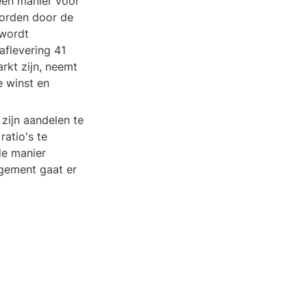
en manier voor 
orden door de 
wordt 
flevering 41 
kt zijn, neemt 
 winst en 
ijn aandelen te 
atio's te 
e manier 
gement gaat er 