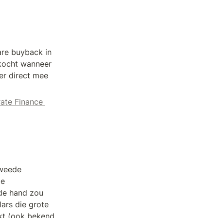
re buyback in 
kocht wanneer 
er direct mee 
ate Finance 
weede 
e 
de hand zou 
rs die grote 
t (ook bekend 