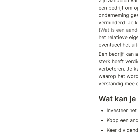
zijn aandelen va
een bedrijf om o
onderneming gea
verminderd. Je k
(
Wat is een aand
het relatieve ei
eventueel het ui
Een bedrijf kan 
sterk heeft verdi
verbeteren. Je k
waarop het wordt
verstandig mee 
Wat kan je
Investeer het 
Koop een and
Keer dividen