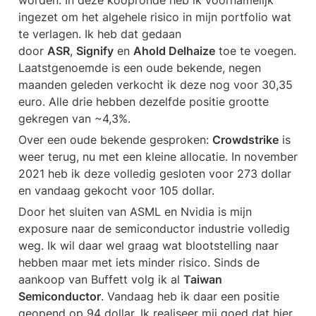
worden. In deze koopronde heb ik voornamelijk 
ingezet om het algehele risico in mijn portfolio wat 
te verlagen. Ik heb dat gedaan 
door 
ASR
, 
Signify
 en 
Ahold Delhaize
 toe te voegen. 
Laatstgenoemde is een oude bekende, negen 
maanden geleden verkocht ik deze nog voor 30,35 
euro. Alle drie hebben dezelfde positie grootte 
gekregen van ~4,3%.
Over een oude bekende gesproken: 
Crowdstrike
 is 
weer terug, nu met een kleine allocatie. In november 
2021 heb ik deze volledig gesloten voor 273 dollar 
en vandaag gekocht voor 105 dollar.
Door het sluiten van ASML en Nvidia is mijn 
exposure naar de semiconductor industrie volledig 
weg. Ik wil daar wel graag wat blootstelling naar 
hebben maar met iets minder risico. Sinds de 
aankoop van Buffett volg ik al 
Taiwan 
Semiconductor
. Vandaag heb ik daar een positie 
geopend op 94 dollar. Ik realiseer mij goed dat hier 