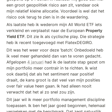
een groot geopolitiek risico aan zit, vandaar ook 
mijn relatief kleine allocatie. Voordeel is wel dat het 
risico ook terug te zien is in de waardering.
Als laatste heb ik wederom mijn All World ETF iets 
verkleind en verplaatst naar de European 
Property 
Yield ETF
. Dit zie ik als cyclische play. Die strategie 
heb ik recent toegevoegd met FlatexDEGIRO.
Dit was het weer voor deze ‘batch’. Onbedoeld heb 
ik veel meer gehandeld dan van te voren gedacht. 
Afgelopen 
4 januari
 had ik de laatste stap gezet om 
mijn portfolio meer contrair in te richten. Ik wist 
ook daarbij dat als het sentiment naar positief 
draait, de kans groot is dat veel van mijn posities 
over fair value heen gaan. Ik had alleen nooit 
verwacht dat het al zo snel zou zijn.
Dit jaar wil ik meer portfolio management discipline 
toepassen. Ik ben het jaar goed begonnen, helemaal 
vergeleken met de benchmark. Dat zegt natuurlijk 