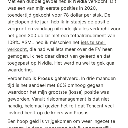
Met een dubbel gevoel heb ik 
Nvidia
 verkocht. Dit 
was een van mijn eerste posities in 2020, 
toendertijd gekocht voor 78 dollar per stuk. De 
afgelopen drie jaar  heb ik in stapjes de positie 
vergroot en vandaag uiteindelijk alles verkocht voor 
net geen 200 dollar met een totaalrendement van 
109%. ASML heb ik misschien net 
iets te snel 
verkocht
, die had wel iets meer over de FV heen 
gemogen. Ik heb daar direct van geleerd en dat 
toegepast op Nvidia. Het werd nu wel te gek qua 
waardering.
Verder heb ik 
Prosus
 gehalveerd. In drie maanden 
tijd is het aandeel met 80% omhoog gegaan 
waardoor het mijn grootste (losse) positie was 
geworden. Vanuit risicomanagement is dat niet 
handig, helemaal gezien het feit dat Tencent veel 
invloed heeft op de koers van Prosus.
Een hoop geld is vrijgekomen om weer ingezet te 