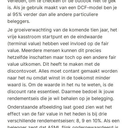
verleden, om te checken of de outlook niet te gek 
is. Als je gebruik maakt van een DCF-model ben je 
al 95% verder dan alle andere particuliere 
beleggers. 
Je groeiverwachting van de komende tien jaar, het 
vrije kasstroom startpunt en de eindwaarde 
(terminal value) hebben veel invloed op de fair 
value. Meerdere mensen kunnen dit precies 
hetzelfde inschatten maar toch op een andere fair 
value uitkomen. Dit heeft te maken met de 
discontovoet. Alles moet contant gemaakt worden 
naar het nu omdat winst in de toekomst minder 
waard is. Om de waarde in het nu te weten, is de 
discount rate essentieel. Daarmee bedoel ik jouw 
rendementseis die je wil behalen op je belegging. 
Onderstaande afbeelding laat goed zien wat het 
effect van de fair value in het heden is bij drie 
verschillende rendementseisen: 8, 9 en 10%. Als een 
belegger zegt dat ASML flink ondergewaardeerd is, 