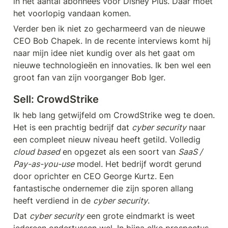
in het aantal abonnees voor Disney Plus. Daar moet 
het voorlopig vandaan komen. 
Verder ben ik niet zo gecharmeerd van de nieuwe 
CEO Bob Chapek. In de recente interviews komt hij 
naar mijn idee niet kundig over als het gaat om 
nieuwe technologieën en innovaties. Ik ben wel een 
groot fan van zijn voorganger Bob Iger. 
Sell: 
CrowdStrike
Ik heb lang getwijfeld om CrowdStrike weg te doen. 
Het is een prachtig bedrijf dat 
cyber security
 naar 
een compleet nieuw niveau heeft getild. Volledig 
cloud based
 en opgezet als een soort van 
SaaS / 
Pay-as-you-use
 model. Het bedrijf wordt gerund 
door oprichter en CEO George Kurtz. Een 
fantastische ondernemer die zijn sporen allang 
heeft verdiend in de 
cyber security
. 
Dat 
cyber security
 een grote eindmarkt is weet 
iedereen ondertussen wel. In bijna elke prospectus 