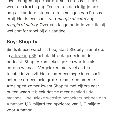
investeringen bij elkaar optelt. In Prosus zit ook 
weer een korting op Tencent en dan krijg je ook 
nog alle andere internet deelnemingen van Prosus 
erbij. Het is een soort van 
margin of safety
 op 
margin of safety.
 Over een lange periode voel ik mij 
wel comfortabel bij dit aandeel.
Buy: 
Shopify
Sinds ik een watchlist heb, staat Shopify hier al op. 
In 
aflevering 39
 heb ik dit ook gedeeld in de 
podcast. Shopify kan zeker gezien worden als 
corona winnaar. Vergeleken met veel andere 
techbedrijven zit hier minder een hype in en surft 
het mee op een hele grote trend: e-commerce. 
Afgelopen zomer kwam Shopify met cijfers naar 
buiten waaruit bleek dat ze meer 
gemiddelde 
maandelijkse unieke website bezoekers hebben dan 
Amazon
: 1,16 miljard ten opzichte van 1,10 miljard 
voor Amazon.