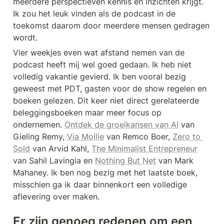
meerdere perspectieven kennis en inzichten krijgt. 
Ik zou het leuk vinden als de podcast in de 
toekomst daarom door meerdere mensen gedragen 
wordt.
Vier weekjes even wat afstand nemen van de 
podcast heeft mij wel goed gedaan. Ik heb niet 
volledig vakantie gevierd. Ik ben vooral bezig 
geweest met PDT, gasten voor de show regelen en 
boeken gelezen. Dit keer niet direct gerelateerde 
beleggingsboeken maar meer focus op 
ondernemen. 
Ontdek de groeikansen van AI
 van 
Gieling Remy, 
Via Mollie
 van Remco Boer, 
Zero to 
Sold
 van Arvid Kahl, 
The Minimalist Entrepreneur
van Sahil Lavingia en 
Nothing But Net
 van Mark 
Mahaney. Ik ben nog bezig met het laatste boek, 
misschien ga ik daar binnenkort een volledige 
aflevering over maken. 
Er zijn genoeg redenen om een 