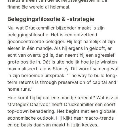
status als één van der scherpste geesten in de 
financiële wereld al helemaal.
Beleggingsfilosofie & -strategie
Nu, wat Druckenmiller bijzonder maakt is zijn 
beleggingsfilosofie. Het is een ontzettend 
geconcentreerde belegger. Hij legt namelijk al zijn 
eieren in één mandje. Als hij ergens in gelooft, er 
echt van overtuigd is, dan neemt hij een agressief 
grote positie in. Dát is uiteindelijk hoe je je winsten 
maximaliseert, aldus Stanley. Dit wordt samengevat 
in zijn beroemde uitspraak: “The way to build long-
term returns is through preservation of capital and 
home runs.”
Hoe komt hij bij dat ene mandje terecht? Wat is zijn 
strategie? Daarvoor heeft Druckenmiller een soort 
top-down benadering. Het begint met een globale, 
economische outlook. Hij kijkt naar macro-trends 
en op basis daarvan maakt hij zijn keuzes. 