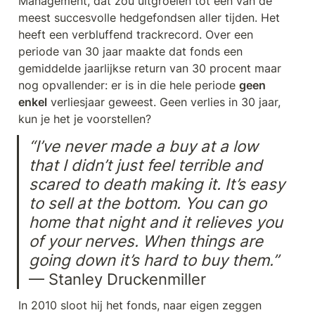
Management, dat zou uitgroeien tot een van de 
meest succesvolle hedgefondsen aller tijden. Het 
heeft een verbluffend trackrecord. Over een 
periode van 30 jaar maakte dat fonds een 
gemiddelde jaarlijkse return van 30 procent maar 
nog opvallender: er is in die hele periode 
geen 
enkel
 verliesjaar geweest. Geen verlies in 30 jaar, 
kun je het je voorstellen?
“I’ve never made a buy at a low 
that I didn’t just feel terrible and 
scared to death making it. It’s easy 
to sell at the bottom. You can go 
home that night and it relieves you 
of your nerves. When things are 
going down it’s hard to buy them.”
— Stanley Druckenmiller
In 2010 sloot hij het fonds, naar eigen zeggen 