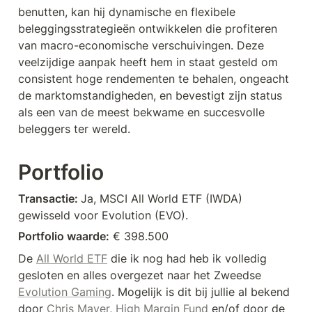
benutten, kan hij dynamische en flexibele 
beleggingsstrategieën ontwikkelen die profiteren 
van macro-economische verschuivingen. Deze 
veelzijdige aanpak heeft hem in staat gesteld om 
consistent hoge rendementen te behalen, ongeacht 
de marktomstandigheden, en bevestigt zijn status 
als een van de meest bekwame en succesvolle 
beleggers ter wereld.
Portfolio
Transactie: 
Ja, MSCI All World ETF (IWDA) 
gewisseld voor Evolution (EVO).
Portfolio waarde:
 € 398.500
De 
All World ETF
 die ik nog had heb ik volledig 
gesloten en alles overgezet naar het Zweedse 
Evolution Gaming
. Mogelijk is dit bij jullie al bekend 
door 
Chris Mayer
, 
High Margin Fund
 en/of door de 