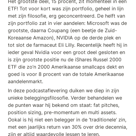
Het grootste deel, 15 procent, zit momenteel in een 
ETF! Tot voor kort was zijn portfolio, geheel in lijn 
met zijn filosofie, erg geconcentreerd. De helft van 
zijn portfolio zat in vier aandelen: Microsoft was de 
grootste, daarna Coupang (een beetje de Zuid-
Koreaanse Amazon), NVIDIA op de derde plek en 
tot slot de farmaceut Eli Lilly. Recentelijk heeft hij in 
ieder geval Nvidia voor een groot deel gesloten en 
is zijn grootste positie nu de iShares Russel 2000 
ETF die zo’n 2000 Amerikaanse smallcaps dekt en 
goed is voor 8 procent van de totale Amerikaanse 
aandelenmarkt.
In deze podcastaflevering duiken we diep in zijn 
unieke beleggingsfilosofie. Verder behandelen we 
de punten waar hij bekend om staat: fat pitches, 
position sizing, pre-momentum en multi assets. 
Ookal is hij niet een belegger in de ‘traditionele’ zin, 
met een jaarlijks return van 30% over drie decennia, 
zijn er altijd waardevolle lessen te leren.