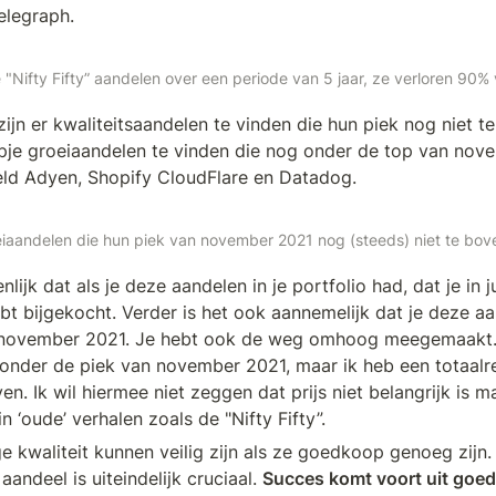
elegraph.
 "Nifty Fifty” aandelen over een periode van 5 jaar, ze verloren 90%
zijn er kwaliteitsaandelen te vinden die hun piek nog niet te 
pje groeiaandelen te vinden die nog onder de top van nov
eld Adyen, Shopify CloudFlare en Datadog. 
iaandelen die hun piek van november 2021 nog (steeds) niet te bove
nlijk dat als je deze aandelen in je portfolio had, dat je in j
t bijgekocht. Verder is het ook aannemelijk dat je deze aan
 november 2021. Je hebt ook de weg omhoog meegemaakt. 
onder de piek van november 2021, maar ik heb een totaalr
. Ik wil hiermee niet zeggen dat prijs niet belangrijk is ma
 ‘oude’ verhalen zoals de "Nifty Fifty”. 
e kwaliteit kunnen veilig zijn als ze goedkoop genoeg zijn. D
aandeel is uiteindelijk cruciaal. 
Succes komt voort uit goed 