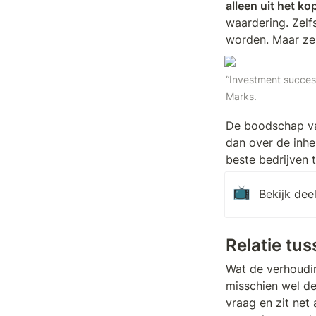
alleen uit het k
waardering. Zelf
worden. Maar zel
“Investment succes
Marks.
De boodschap van
dan over de inher
beste bedrijven 
📺
Bekijk dee
Relatie tu
Wat de verhoudin
misschien wel de 
vraag en zit net a