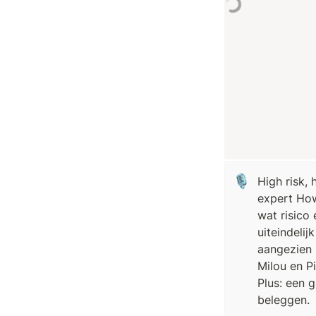
🎙️
High risk,
expert How
wat risico 
uiteindeli
aangezien h
Milou en P
Plus: een 
beleggen.