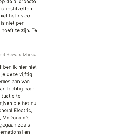
p de allerbeste 
u rechtzetten. 
et het risico 
s niet per 
hoeft te zijn. Te 
k met Howard Marks.
 ben ik hier niet 
e deze vijftig 
lies aan van 
van tachtig naar 
tuatie te 
ijven die het nu 
ral Electric, 
, McDonald's, 
 gegaan zoals 
ernational en 