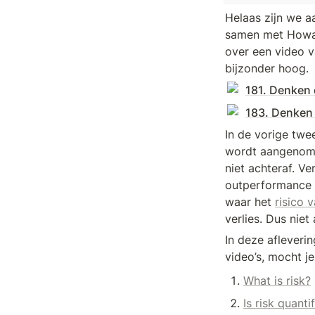
Helaas zijn we aa
samen met Howar
over een video v
bijzonder hoog.
181. Denken o
183. Denken o
In de vorige twee
wordt aangenome
niet achteraf. V
outperformance 
waar het 
risico 
verlies. Dus niet
In deze afleveri
video’s, mocht je
What is risk?
Is risk quanti