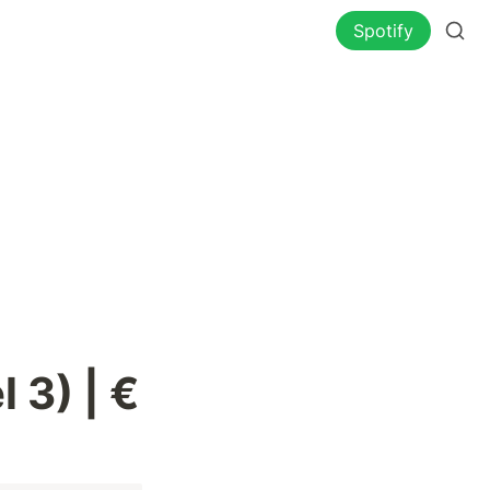
Spotify
 3) | € 