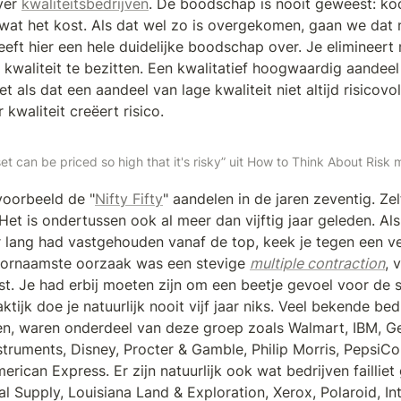
er 
kwaliteitsbedrijven
. De boodschap is nooit geweest: koo
 wat het kost. Als dat wel zo is overgekomen, gaan we dat n
t hier een hele duidelijke boodschap over. Je elimineert ni
kwaliteit te bezitten. Een kwalitatief hoogwaardig aandeel i
Net als dat een aandeel van lage kwaliteit niet altijd risicovol 
 kwaliteit creëert risico.
set can be priced so high that it's risky” uit How to Think About Ris
voorbeeld de "
Nifty Fifty
" aandelen in de jaren zeventig. Zelf
t is ondertussen ook al meer dan vijftig jaar geleden. Als j
ar lang had vastgehouden vanaf de top, keek je tegen een ver
oornaamste oorzaak was een stevige 
multiple contraction
, 
t. Je had erbij moeten zijn om een beetje gevoel voor de si
ktijk doe je natuurlijk nooit vijf jaar niks. Veel bekende bedr
en, waren onderdeel van deze groep zoals Walmart, IBM, Gene
Instruments, Disney, Procter & Gamble, Philip Morris, PepsiCo
ican Express. Er zijn natuurlijk ook wat bedrijven failliet
 Supply, Louisiana Land & Exploration, Xerox, Polaroid, Int