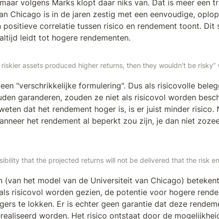
aar volgens Marks klopt daar niks van. Dat is meer een trad
an Chicago is in de jaren zestig met een eenvoudige, oplope
positieve correlatie tussen risico en rendement toont. Dit 
altijd leidt tot hogere rendementen.
at riskier assets produced higher returns, then they wouldn't be risk
en "verschrikkelijke formulering". Dus als risicovolle bele
en garanderen, zouden ze niet als risicovol worden bescho
eten dat het rendement hoger is, is er juist minder risico. N
nneer het rendement al beperkt zou zijn, je dan niet zozeer
sibility that the projected returns will not be delivered that the risk 
n (van het model van de Universiteit van Chicago) betekent e
als risicovol worden gezien, de potentie voor hogere rend
ers te lokken. Er is echter geen garantie dat deze rendem
realiseerd worden. Het risico ontstaat door de mogelijkheid