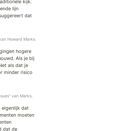
itionele kijk. 
nde lijn 
suggereert dat 
y” van Howard Marks.
ggingen hogere 
uwd. Als je bij 
et als dat je 
 minder risico 
ensues” van Marks.
igenlijk dat 
ementen moeten 
enten 
 dat de 