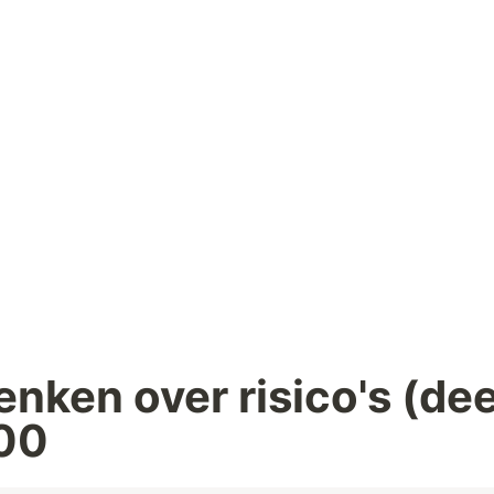
nken over risico's (deel
00