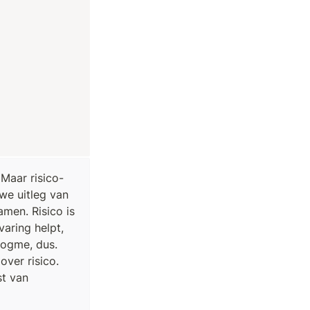
 Maar risico-
e uitleg van 
men. Risico is 
aring helpt, 
Gogme, dus. 
ver risico. 
t van 