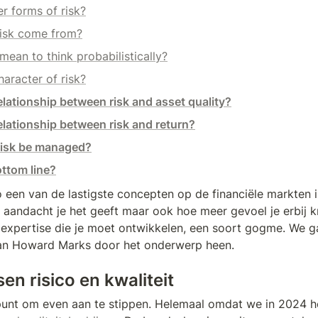
r forms of risk?
isk come from?
mean to think probabilistically?
haracter of risk?
elationship between risk and asset quality?
elationship between risk and return?
risk be managed?
ottom line?
o een van de lastigste concepten op de financiële markten is
 aandacht je het geeft maar ook hoe meer gevoel je erbij k
n expertise die je moet ontwikkelen, een soort gogme. We g
van Howard Marks door het onderwerp heen.
sen risico en kwaliteit
punt om even aan te stippen. Helemaal omdat we in 2024 he