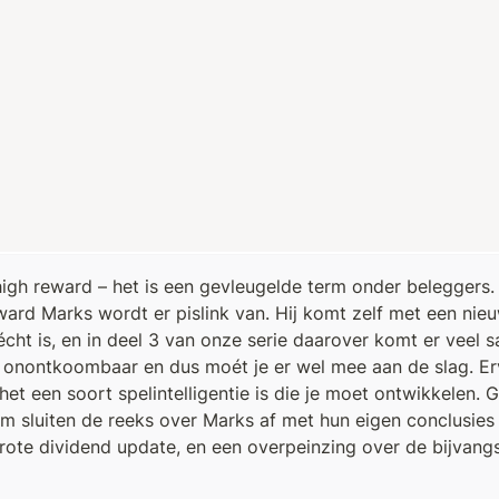
 high reward – het is een gevleugelde term onder beleggers.
ard Marks wordt er pislink van. Hij komt zelf met een nieuw
écht is, en in deel 3 van onze serie daarover komt er veel sa
jk onontkoombaar en dus moét je er wel mee aan de slag. Erv
et een soort spelintelligentie is die je moet ontwikkelen. 
im sluiten de reeks over Marks af met hun eigen conclusies o
grote dividend update, en een overpeinzing over de bijvangs