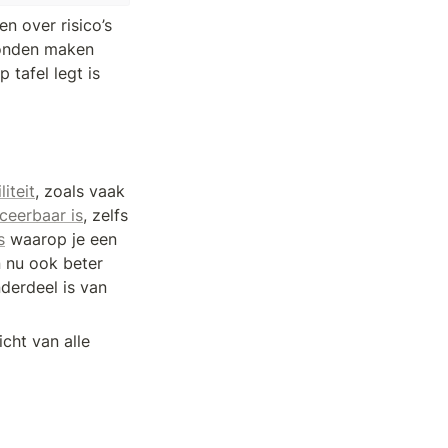
 over risico’s 
onden maken 
tafel legt is 
liteit
, zoals vaak 
iceerbaar is
, zelfs 
s
 waarop je een 
nu ook beter 
derdeel is van 
ht van alle 