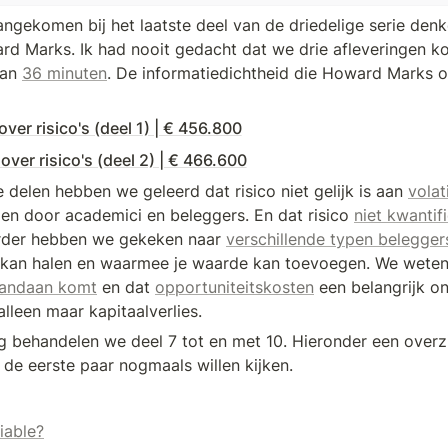
ngekomen bij het laatste deel van de driedelige serie denken
d Marks. Ik had nooit gedacht dat we drie afleveringen k
an 
36 minuten
. De informatiedichtheid die Howard Marks op 
ver risico's (deel 1) | € 456.800
ver risico's (deel 2) | € 466.600
 delen hebben we geleerd dat risico niet gelijk is aan 
volati
n door academici en beleggers. En dat risico 
niet kwantif
erder hebben we gekeken naar 
verschillende typen belegger
kan halen en waarmee je waarde kan toevoegen. We weten 
vandaan komt
 en dat 
opportuniteitskosten
 een belangrijk on
 alleen maar kapitaalverlies.
ng behandelen we deel 7 tot en met 10. Hieronder een overzic
 de eerste paar nogmaals willen kijken.
fiable?