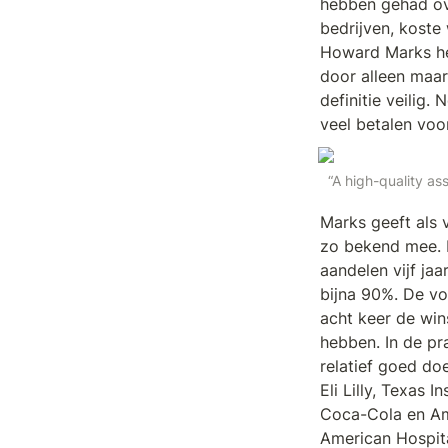
hebben gehad ov
bedrijven, koste
Howard Marks heef
door alleen maar 
definitie veilig. 
veel betalen voor
“A high-quality as
Marks geeft als 
zo bekend mee. He
aandelen vijf ja
bijna 90%. De v
acht keer de wins
hebben. In de pra
relatief goed do
Eli Lilly, Texas 
Coca-Cola en Amer
American Hospital