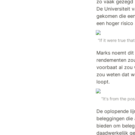
zo vaak gezegd m
De Universiteit v
gekomen die een 
een hoger risico 
“If it were true th
Marks noemt dit e
rendementen zoud
voorbaat al zou w
zou weten dat wa
loopt.
“It's from the pos
De oplopende lij
beleggingen die 
bieden om belegg
daadwerkelijk ge