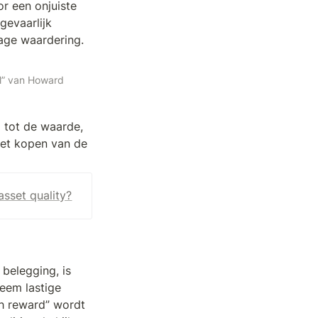
r een onjuiste 
evaarlijk 
lage waardering.
l” van Howard 
 tot de waarde, 
het kopen van de 
asset quality?
belegging, is 
eem lastige 
gh reward” wordt 