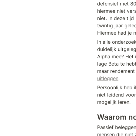
defensief met 80
hiermee niet ver
niet. In deze tij
twintig jaar gele
Hiermee had je m
In alle onderzoe
duidelijk uitgele
Alpha mee? Het i
lage Beta te heb
maar rendement e
uitleggen
.
Persoonlijk heb i
niet leidend voor
mogelijk leren. 
Waarom nog
Passief beleggen
mensen die niet 