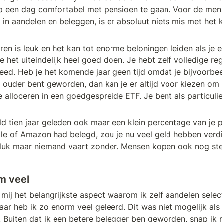
een dag comfortabel met pensioen te gaan. Voor de mens
 in aandelen en beleggen, is er absoluut niets mis met het k
en is leuk en het kan tot enorme beloningen leiden als je e
e het uiteindelijk heel goed doen. Je hebt zelf volledige reg
steed. Heb je het komende jaar geen tijd omdat je bijvoorbee
 ouder bent geworden, dan kan je er altijd voor kiezen om a
e alloceren in een goedgespreide ETF. Je bent als particulie
ld tien jaar geleden ook maar een klein percentage van je por
le of Amazon had belegd, zou je nu veel geld hebben verdi
luk maar niemand vaart zonder. Mensen kopen ook nog stee
m veel
 mij het belangrijkste aspect waarom ik zelf aandelen select
ar heb ik zo enorm veel geleerd. Dit was niet mogelijk als ik
 Buiten dat ik een betere belegger ben geworden, snap ik n