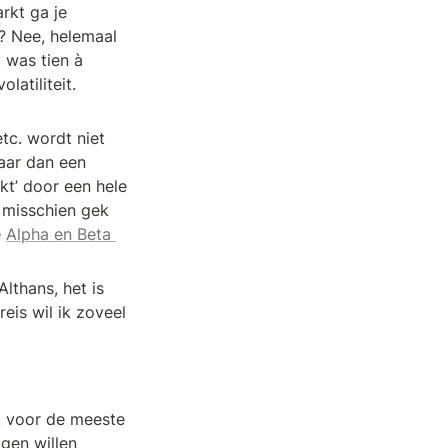
kt ga je 
? Nee, helemaal 
 was tien à 
atiliteit. 
c. wordt niet 
aar dan een 
t’ door een hele 
 misschien gek 
 
Alpha en Beta 
thans, het is 
eis wil ik zoveel 
k voor de meeste 
en willen 