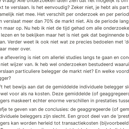
e vraag! Alle onderzoeken laten zien dat het mogelijk is om a
 te verslaan. Is het eenvoudig? Zeker niet, je hebt als parti
namelijk niet mee. Het verschilt per onderzoek en per period
 verslaat meer dan 70% de markt niet. Als de periode langer
n maar op. Nu heb ik niet de tijd gehad om alle onderzoeke
 lezen en te bekijken maar het is niet gek dat beginnende b
aan. Verder weet ik ook niet wat ze precies bedoelen met ‘d
daar meer over. 
 aflevering is niet om allerlei studies langs te gaan en conc
iet wijzer van. Ik heb wel onderzoeken bestudeerd waarui
rslaan particuliere belegger de markt niet? En welke voorde
egger?
t het bewijs aan dat de gemiddelde individuele belegger sle
wel voor als na kosten. Deze gemiddelde (of geaggregeerde
ggers maskeert echter enorme verschillen in prestaties tuss
je te geven van de conclusies: de geaggregeerde (of gemi
dividuele beleggers zijn slecht. Een groot deel van de ‘prest
ggers kan worden herleid tot transactiekosten (bijvoorbeeld