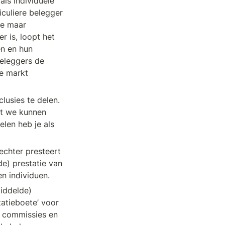
ls individuele 
culiere belegger 
e maar 
 is, loopt het 
n en hun 
eleggers de 
e markt 
lusies te delen. 
t we kunnen 
len heb je als 
chter presteert 
) prestatie van 
en individuen.
ddelde) 
atieboete’ voor 
 commissies en 