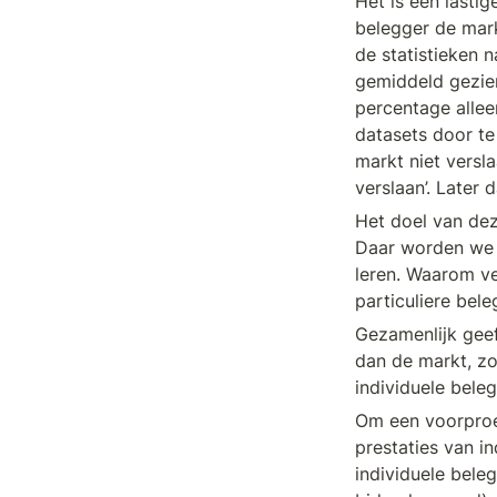
Het is een lastig
belegger de markt
de statistieken 
gemiddeld gezien
percentage allee
datasets door te
markt niet versl
verslaan’. Later 
Het doel van deze
Daar worden we n
leren. Waarom ve
particuliere bel
Gezamenlijk geef
dan de markt, zo
individuele bele
Om een voorproef
prestaties van in
individuele bele