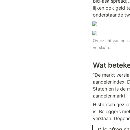
bid-ask spread). 
lijken ook geld t
onderstaande twe
Overzicht van een a
verslaan.
Wat beteke
"De markt versl
aandelenindex. D
Staten en is de 
aandelenmarkt.
Historisch gezie
is. Beleggers m
verslaan. Degene
It is often s