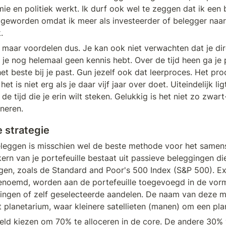
ie en politiek werkt. Ik durf ook wel te zeggen dat ik een b
eworden omdat ik meer als investeerder of belegger naar 
. 
n maar voordelen dus. Je kan ook niet verwachten dat je dir
s je nog helemaal geen kennis hebt. Over de tijd heen ga je
et beste bij je past. Gun jezelf ook dat leerproces. Het proc
et is niet erg als je daar vijf jaar over doet. Uiteindelijk lig
e tijd die je erin wilt steken. Gelukkig is het niet zo zwart-
neren. 
e strategie
eleggen is misschien wel de beste methode voor het samens
kern van je portefeuille bestaat uit passieve beleggingen die
gen, zoals de Standard and Poor's 500 Index (S&P 500). Ext
genoemd, worden aan de portefeuille toegevoegd in de vorm 
ngen of zelf geselecteerde aandelen. De naam van deze me
t planetarium, waar kleinere satellieten (manen) om een pla
eld kiezen om 70% te alloceren in de core. De andere 30% v