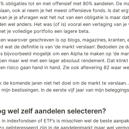
% obligaties tot en met offensief met 80% aandelen. De mar
slaan, ook al neem je het meest offensieve fonds. Is dat erg
d kan je je afvragen wat het nut van een obligatie is maar dat
den wel anders. Het was (of is) vooral een verlaging van je vol
et je volledige portfolio een lagere beta.
ken waarover geschreven is op blogs, magazines, kranten, et
gd wat de definitie is van ‘de markt verslaan’. Bedoelen ze d
s bijvoorbeeld mogelijk om een Alpha te maken op ‘de mark
ben maar wel met een lager absoluut rendement. Dat klinkt
n risico gaan hand in hand. Zie ook aflevering 82 waar we
k de komende jaren niet het doel om de markt te verslaan. Al
 mijn beslissingen. In de eerste vijf jaar van mijn beleggingsr
 wel zelf aandelen selecteren? 
 in indexfondsen of ETF’s is misschien wel de beste aanpa
zo geïnteresseerd zijn in de aandelenmarkt maar wel vermog