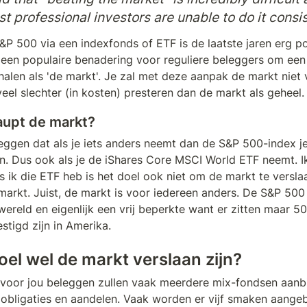
t professional investors are unable to do it consi
&P 500 via een indexfonds of ETF is de laatste jaren erg pop
 een populaire benadering voor reguliere beleggers om een 
alen als 'de markt'. Je zal met deze aanpak de markt niet v
veel slechter (in kosten) presteren dan de markt als geheel.
aupt de markt?
ggen dat als je iets anders neemt dan de S&P 500-index je
n. Dus ook als je de iShares Core MSCI World ETF neemt. Ik
s ik die ETF heb is het doel ook niet om de markt te verslaa
markt. Juist, de markt is voor iedereen anders. De S&P 500 
wereld en eigenlijk een vrij beperkte want er zitten maar 500
stigd zijn in Amerika.
oel wel de markt verslaan zijn?
e voor jou beleggen zullen vaak meerdere mix-fondsen aanb
 obligaties en aandelen. Vaak worden er vijf smaken aangeb