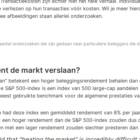
Transactiekosten zijn echter niet het hele verhaal. Individue
e verliezen op hun transacties vóór kosten. Wil je meer hier
e afbeeldingen staan allerlei onderzoeken.
antal onderzoeken die zijn gedaan naar particuliere beleggers die de
nt de markt verslaan?
aan" betekent een hoger beleggingsrendement behalen dan
e S&P 500-index is een index van 500 large-cap aandelen i
meest gebruikte benchmark voor de algemene prestaties va
n had deze index een gemiddeld rendement van 8% per jaar
et een hoger rendement dan de S&P 500-index zouden dus d
n met een lager rendement zouden slechter presteren dan 
aid that "beating the market" is incredibly difficult 