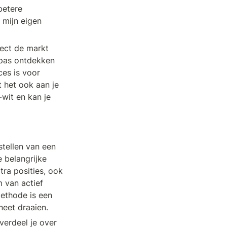
etere 
mijn eigen 
ect de markt 
 pas ontdekken 
es is voor 
t het ook aan je 
wit en kan je 
tellen van een 
 belangrijke 
ra posities, ook 
van actief 
thode is een 
neet draaien.
erdeel je over 