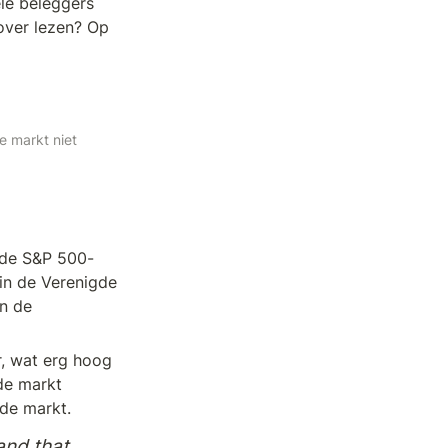
le beleggers 
over lezen? Op 
 markt niet 
 de S&P 500-
n de Verenigde 
n de 
, wat erg hoog 
e markt 
de markt.
and that 