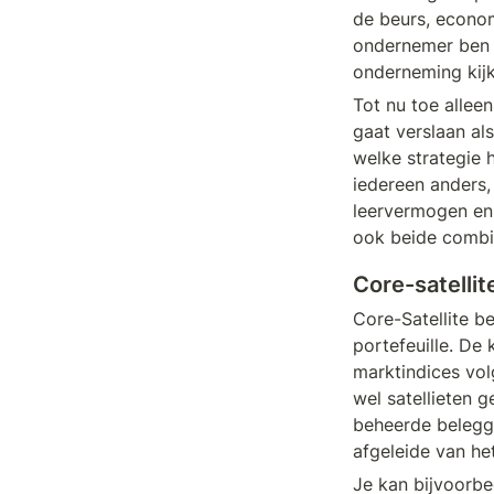
de beurs, econom
ondernemer ben g
onderneming kijk
Tot nu toe allee
gaat verslaan al
welke strategie h
iedereen anders, h
leervermogen en d
ook beide combi
Core-satellit
Core-Satellite b
portefeuille. De 
marktindices vol
wel satellieten 
beheerde beleggi
afgeleide van he
Je kan bijvoorbe