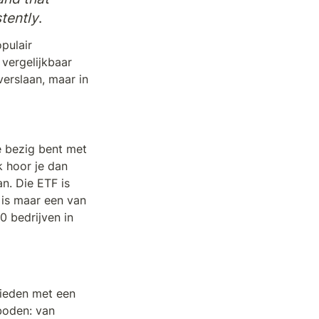
stently
.
ulair 
vergelijkbaar 
erslaan, maar in 
 bezig bent met 
 hoor je dan 
n. Die ETF is 
is maar een van 
 bedrijven in 
ieden met een 
oden: van 