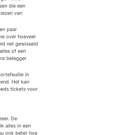
en die een 
iezen van 
en paar 
ie over hoeveel 
ld net gewisseld 
lles of een 
re belegger 
tefeuille in 
end. Het kan 
ds tickets voor 
eer. De 
 alles in een 
u ook beter hoe 